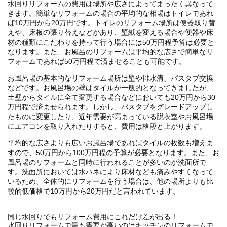
水回りリフォームの費用は場所や広さによってまったく異なって
きます。簡単なリフォームの場合の平均的な相場はトイレであれ
ば10万円から20万円です。トイレのリフォーム場所は便器取り替
えや、床板の張り替えなどがあり、壁紙を変える場合や便器や床
材の種類にこだわりを持って行う場合には50万円程予算は必要と
なります。また、お風呂のリフォームは平均的な広さで簡単なリ
フォームであれば50万円程で済ませることも可能です。
お風呂場の基本的なリフォーム場所は壁や排水溝、バスタブ交換
などです。お風呂場の壁はタイルが一般的となってきましたが、
土壁からタイルに全て変更する場合などにおいても20万円から30
万円程で済ませられます。しかし、バスタブをグレードアップし
たものに変更したり、近年需要が高まっている脱衣室やお風呂場
にエアコンを取り入れたりすると、費用は格段と上がります。
平均的な広さよりも広いお風呂場であればタイルの枚数も増えま
すので、50万円から100万円程の予算が必要となります。また、お
風呂場のリフォームと同時に行われることが多いのが洗面所で
す。洗面所においては水ハネにより床材なども痛みやすくなって
いるため、全体的にリフォームを行う場合は、他の場所よりも比
較的低価格で10万円から20万円だと言われています。
同じ水回りでもリフォーム費用にこれだけ差が出る！
水回りリフォームで最も需要が高いのはキッチンのリフォームで