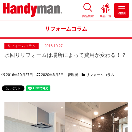
MENU
商品検索
商品一覧
お風呂やキッチンのリフォーム
ならハンディマン
リフォームコラム
リフォームコラム
2016.10.27
水回りリフォームは場所によって費用が変わる！？
投稿日
更新日
著者
カテゴリー
2016年10月27日
2020年6月2日
管理者
リフォームコラム