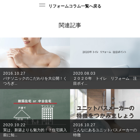
リフォームコラム一覧へ戻る
関連記事
2016.10.27
2020.08.03
パナソニックのこだわりを大公開！く
２０２０年 トイレ リフォーム 注
つろぎ...
目ポイ...
2020.10.22
2016.10.27
実は、新築よりも魅力的！？住宅購入
こんなにあるユニットバスメーカーの
前に知...
特徴