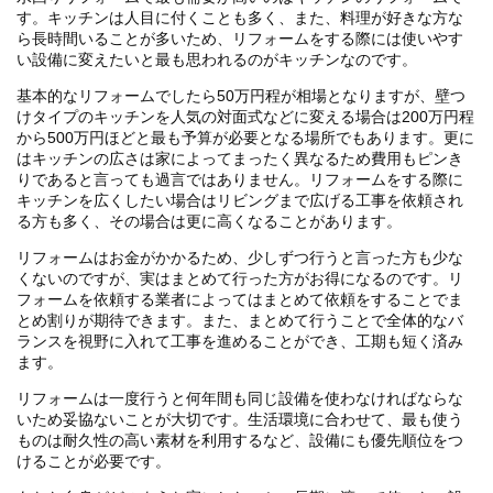
す。キッチンは人目に付くことも多く、また、料理が好きな方な
ら長時間いることが多いため、リフォームをする際には使いやす
い設備に変えたいと最も思われるのがキッチンなのです。
基本的なリフォームでしたら50万円程が相場となりますが、壁つ
けタイプのキッチンを人気の対面式などに変える場合は200万円程
から500万円ほどと最も予算が必要となる場所でもあります。更に
はキッチンの広さは家によってまったく異なるため費用もピンき
りであると言っても過言ではありません。リフォームをする際に
キッチンを広くしたい場合はリビングまで広げる工事を依頼され
る方も多く、その場合は更に高くなることがあります。
リフォームはお金がかかるため、少しずつ行うと言った方も少な
くないのですが、実はまとめて行った方がお得になるのです。リ
フォームを依頼する業者によってはまとめて依頼をすることでま
とめ割りが期待できます。また、まとめて行うことで全体的なバ
ランスを視野に入れて工事を進めることができ、工期も短く済み
ます。
リフォームは一度行うと何年間も同じ設備を使わなければならな
いため妥協ないことが大切です。生活環境に合わせて、最も使う
ものは耐久性の高い素材を利用するなど、設備にも優先順位をつ
けることが必要です。