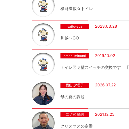
機能満載☆トイレ
2023.03.28
saito-aya
川越へGO
2019.10.02
omori_minami
トイレ照明壁スイッチの交換です！【パ
2026.07.22
横山 夕理子
母の夏の課題
2021.12.25
二ノ宮 篤嗣
クリスマスの定番