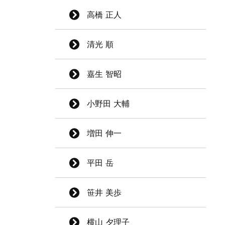
高橋 正人
清光 順
嘉生 智昭
小野田 大輔
増田 伸一
平田 岳
笹井 美歩
横山 夕理子