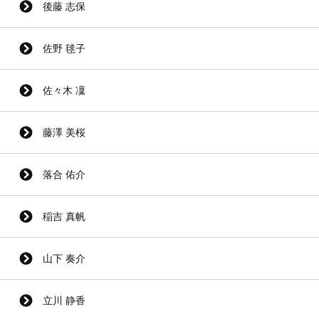
後藤 志保
佐野 毬子
佐々木 凜
藤澤 美桜
落合 佑介
稲吉 真帆
山下 奏介
立川 静香