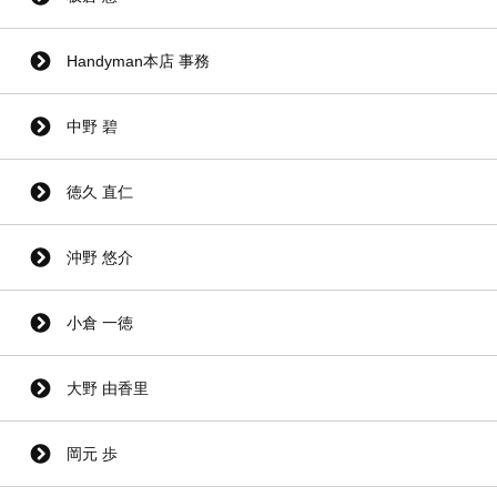
Handyman本店 事務
中野 碧
徳久 直仁
沖野 悠介
小倉 一徳
大野 由香里
岡元 歩