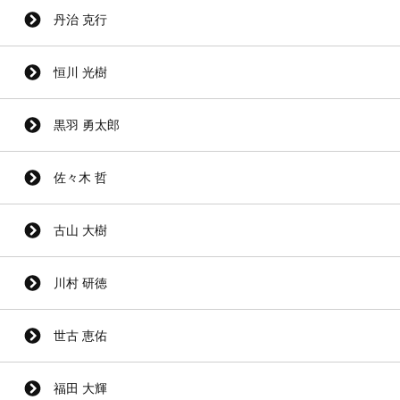
丹治 克行
恒川 光樹
黒羽 勇太郎
佐々木 哲
古山 大樹
川村 研徳
世古 恵佑
福田 大輝