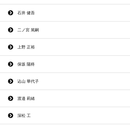
石井 健吾
二ノ宮 篤嗣
上野 正裕
保坂 陽柊
込山 華代子
渡邉 莉緒
深松 工