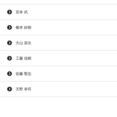
宮本 武
榎本 好樹
大山 栄次
工藤 信樹
佐藤 聖志
天野 幸司