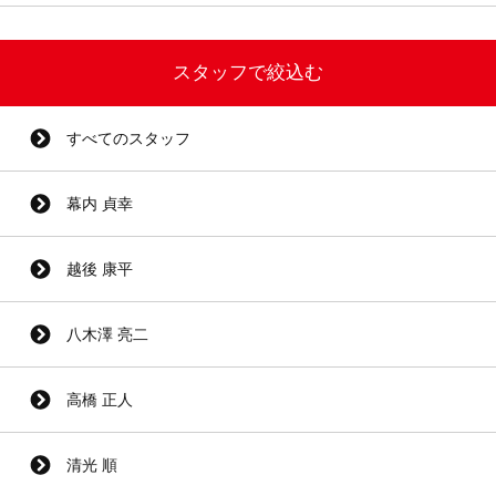
スタッフで絞込む
すべてのスタッフ
幕内 貞幸
越後 康平
八木澤 亮二
高橋 正人
清光 順