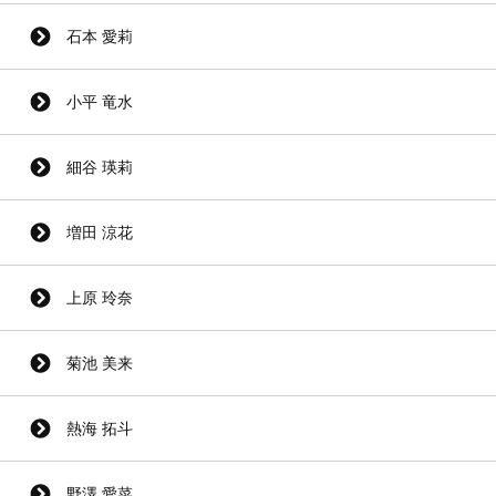
石本 愛莉
小平 竜水
細谷 瑛莉
増田 涼花
上原 玲奈
菊池 美来
熱海 拓斗
野澤 愛菜