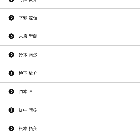
下鶴 流佳
末廣 聖蘭
鈴木 南汐
柳下 龍介
岡本 卓
提中 晴樹
根本 拓美