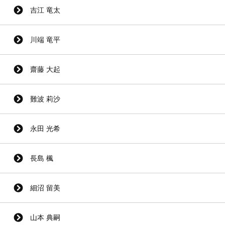
吉江 竜太
川端 竜平
齋藤 大起
難波 莉沙
永田 光希
長島 楓
細沼 留美
山本 典嗣