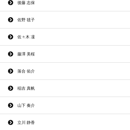
後藤 志保
佐野 毬子
佐々木 凜
藤澤 美桜
落合 佑介
稲吉 真帆
山下 奏介
立川 静香