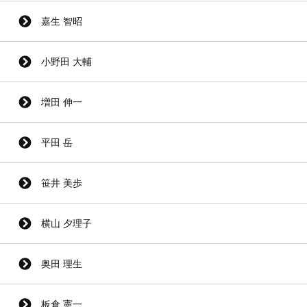
嘉生 智昭
小野田 大輔
増田 伸一
平田 岳
笹井 美歩
横山 夕理子
奥田 理生
板倉 憲一