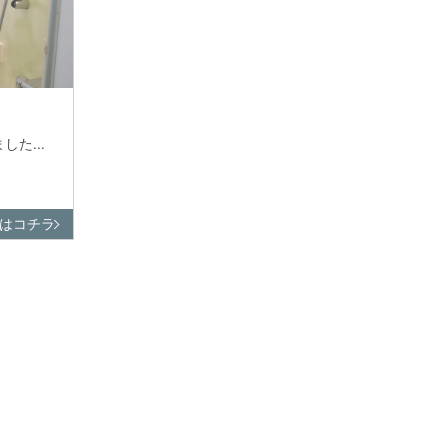
た...
はコチラ