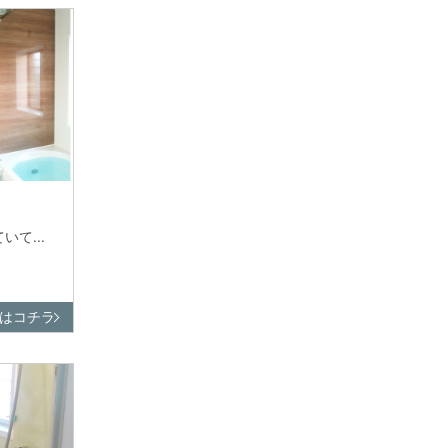
て...
はコチラ