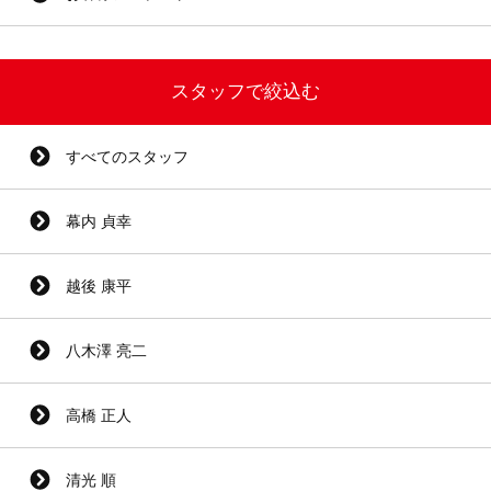
スタッフで絞込む
すべてのスタッフ
幕内 貞幸
越後 康平
八木澤 亮二
高橋 正人
清光 順