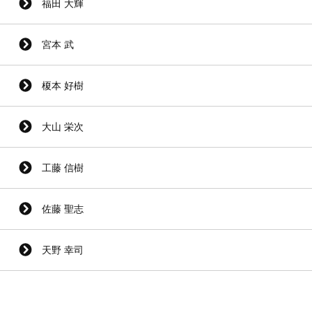
福田 大輝
宮本 武
榎本 好樹
大山 栄次
工藤 信樹
佐藤 聖志
天野 幸司