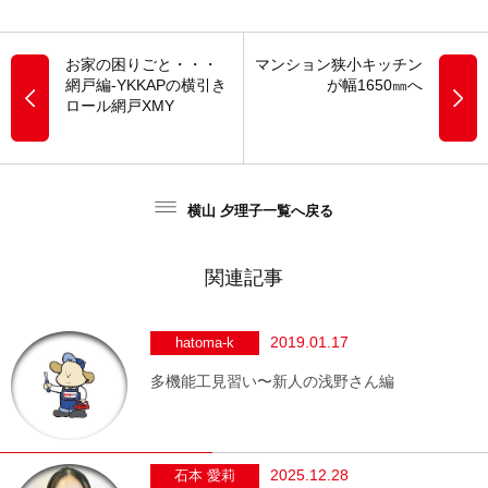
お家の困りごと・・・
マンション狭小キッチン
網戸編-YKKAPの横引き
が幅1650㎜へ
ロール網戸XMY
横山 夕理子一覧へ戻る
関連記事
2019.01.17
hatoma-k
多機能工見習い〜新人の浅野さん編
2025.12.28
石本 愛莉