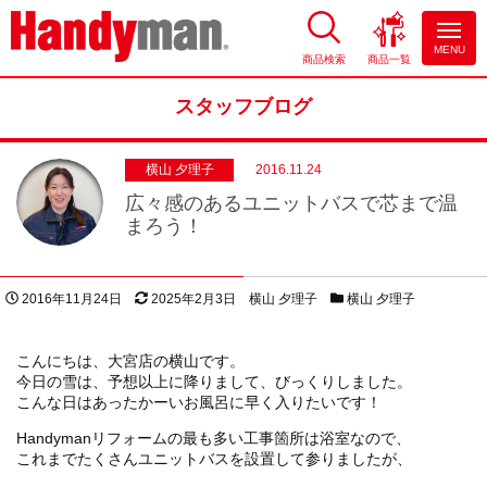
MENU
商品検索
商品一覧
お風呂やキッチンのリフォーム
ならハンディマン
スタッフブログ
横山 夕理子
2016.11.24
広々感のあるユニットバスで芯まで温
まろう！
投稿日
更新日
著者
スタッフブログカテゴリー
2016年11月24日
2025年2月3日
横山 夕理子
横山 夕理子
こんにちは、大宮店の横山です。
今日の雪は、予想以上に降りまして、びっくりしました。
こんな日はあったかーいお風呂に早く入りたいです！
Handymanリフォームの最も多い工事箇所は浴室なので、
これまでたくさんユニットバスを設置して参りましたが、