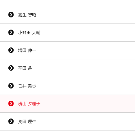
嘉生 智昭
小野田 大輔
増田 伸一
平田 岳
笹井 美歩
横山 夕理子
奥田 理生