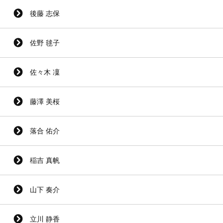
後藤 志保
佐野 毬子
佐々木 凜
藤澤 美桜
落合 佑介
稲吉 真帆
山下 奏介
立川 静香