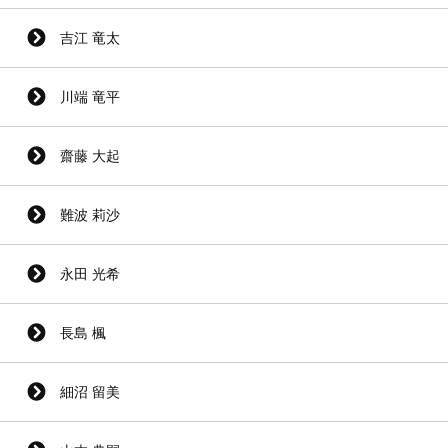
吉江 竜太
川端 竜平
齋藤 大起
難波 莉沙
永田 光希
長島 楓
細沼 留美