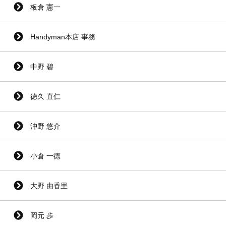
板倉 憲一
Handyman本店 事務
中野 碧
徳久 直仁
沖野 悠介
小倉 一徳
大野 由香里
岡元 歩