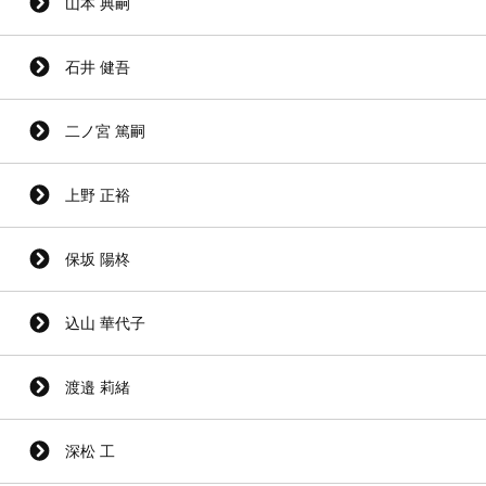
山本 典嗣
石井 健吾
二ノ宮 篤嗣
上野 正裕
保坂 陽柊
込山 華代子
渡邉 莉緒
深松 工