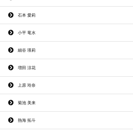
石本 愛莉
小平 竜水
細谷 瑛莉
増田 涼花
上原 玲奈
菊池 美来
熱海 拓斗