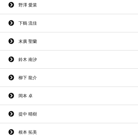
野澤 愛菜
下鶴 流佳
末廣 聖蘭
鈴木 南汐
柳下 龍介
岡本 卓
提中 晴樹
根本 拓美