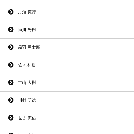
丹治 克行
恒川 光樹
黒羽 勇太郎
佐々木 哲
古山 大樹
川村 研徳
世古 恵佑