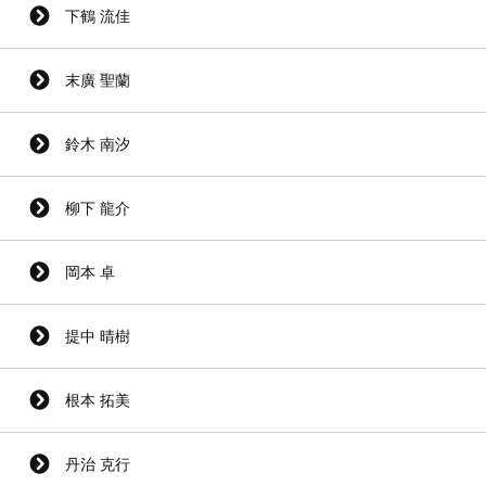
下鶴 流佳
末廣 聖蘭
鈴木 南汐
柳下 龍介
岡本 卓
提中 晴樹
根本 拓美
丹治 克行