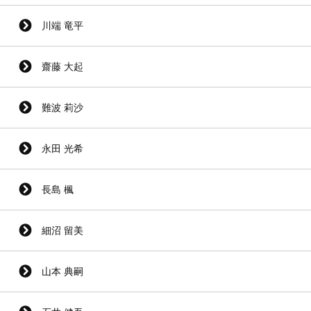
川端 竜平
齋藤 大起
難波 莉沙
永田 光希
長島 楓
細沼 留美
山本 典嗣