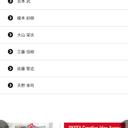
宮本 武
榎本 好樹
大山 栄次
工藤 信樹
佐藤 聖志
天野 幸司