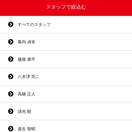
スタッフで絞込む
すべてのスタッフ
幕内 貞幸
越後 康平
八木澤 亮二
高橋 正人
清光 順
嘉生 智昭