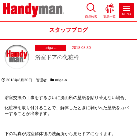
MENU
商品検索
商品一覧
お風呂やキッチンのリフォーム
ならハンディマン
スタッフブログ
ariga-a
2018.08.30
浴室ドアの化粧枠
投稿日
著者
スタッフブログカテゴリー
2018年8月30日
管理者
ariga-a
浴室交換の工事をするさいに洗面所の壁紙を貼り替えない場合、
化粧枠を取り付けることで、解体したときに剥がれた壁紙をカバ
ーすることが出来ます。
下の写真が浴室解体後の洗面所から見たドアになります。