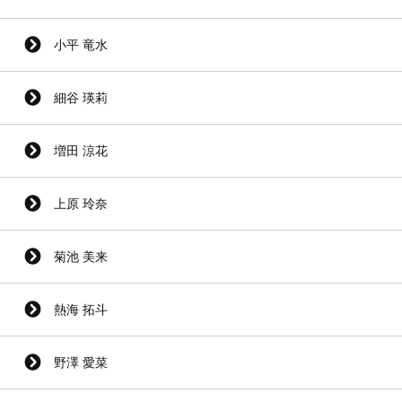
小平 竜水
細谷 瑛莉
増田 涼花
上原 玲奈
菊池 美来
熱海 拓斗
野澤 愛菜