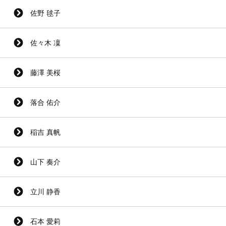
佐野 毬子
佐々木 凜
藤澤 美桜
落合 佑介
稲吉 真帆
山下 奏介
立川 静香
石本 愛莉