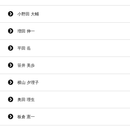
小野田 大輔
増田 伸一
平田 岳
笹井 美歩
横山 夕理子
奥田 理生
板倉 憲一