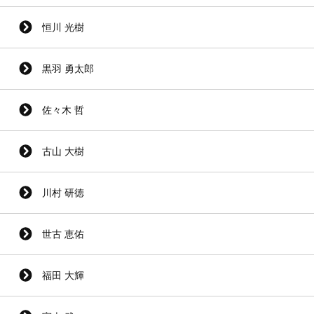
恒川 光樹
黒羽 勇太郎
佐々木 哲
古山 大樹
川村 研徳
世古 恵佑
福田 大輝