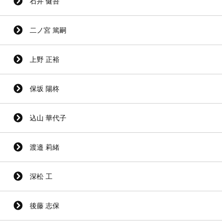
石井 健吾
二ノ宮 篤嗣
上野 正裕
保坂 陽柊
込山 華代子
渡邉 莉緒
深松 工
後藤 志保