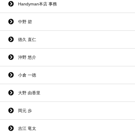
Handyman本店 事務
中野 碧
徳久 直仁
沖野 悠介
小倉 一徳
大野 由香里
岡元 歩
吉江 竜太