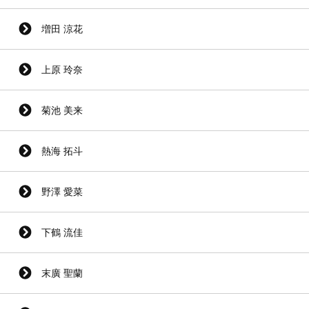
増田 涼花
上原 玲奈
菊池 美来
熱海 拓斗
野澤 愛菜
下鶴 流佳
末廣 聖蘭