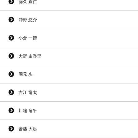
徳久 直仁
沖野 悠介
小倉 一徳
大野 由香里
岡元 歩
吉江 竜太
川端 竜平
齋藤 大起