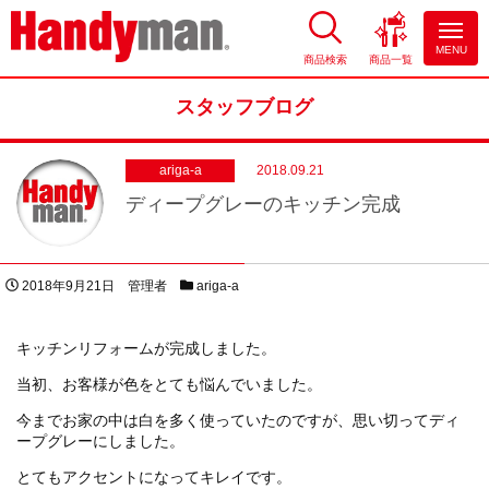
MENU
商品検索
商品一覧
お風呂やキッチンのリフォーム
ならハンディマン
スタッフブログ
ariga-a
2018.09.21
ディープグレーのキッチン完成
投稿日
著者
スタッフブログカテゴリー
2018年9月21日
管理者
ariga-a
キッチンリフォームが完成しました。
当初、お客様が色をとても悩んでいました。
今までお家の中は白を多く使っていたのですが、思い切ってディ
ープグレーにしました。
とてもアクセントになってキレイです。