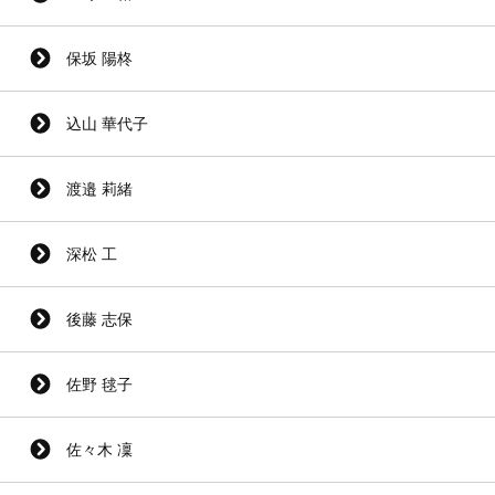
保坂 陽柊
込山 華代子
渡邉 莉緒
深松 工
後藤 志保
佐野 毬子
佐々木 凜