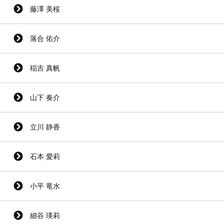
藤澤 美桜
落合 佑介
稲吉 真帆
山下 奏介
立川 静香
石本 愛莉
小平 竜水
細谷 瑛莉