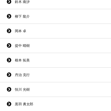
鈴木 南汐
柳下 龍介
岡本 卓
提中 晴樹
根本 拓美
丹治 克行
恒川 光樹
黒羽 勇太郎