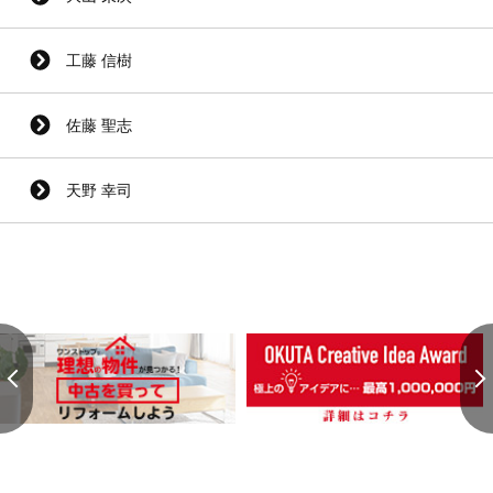
工藤 信樹
佐藤 聖志
天野 幸司