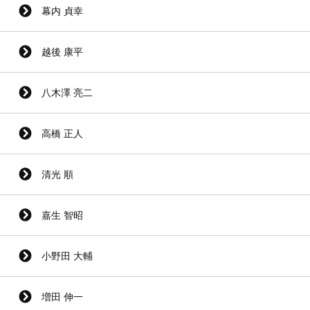
幕内 貞幸
越後 康平
八木澤 亮二
高橋 正人
清光 順
嘉生 智昭
小野田 大輔
増田 伸一