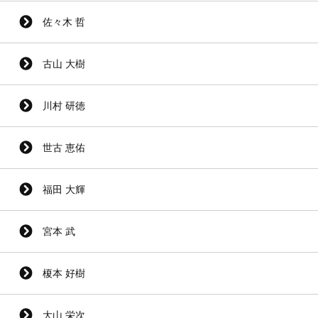
佐々木 哲
古山 大樹
川村 研徳
世古 恵佑
福田 大輝
宮本 武
榎本 好樹
大山 栄次