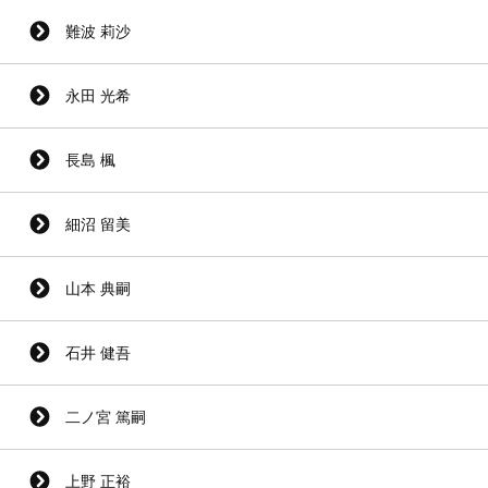
難波 莉沙
永田 光希
長島 楓
細沼 留美
山本 典嗣
石井 健吾
二ノ宮 篤嗣
上野 正裕