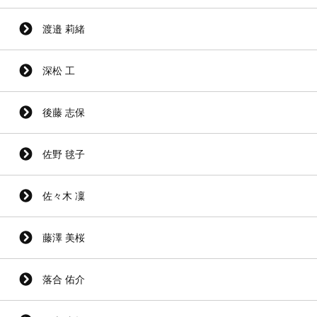
渡邉 莉緒
深松 工
後藤 志保
佐野 毬子
佐々木 凜
藤澤 美桜
落合 佑介