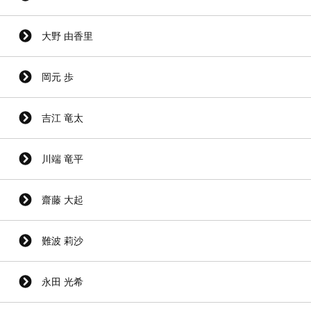
大野 由香里
岡元 歩
吉江 竜太
川端 竜平
齋藤 大起
難波 莉沙
永田 光希