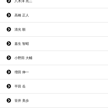
八木澤 亮二
高橋 正人
清光 順
嘉生 智昭
小野田 大輔
増田 伸一
平田 岳
笹井 美歩