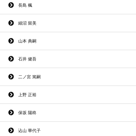
長島 楓
細沼 留美
山本 典嗣
石井 健吾
二ノ宮 篤嗣
上野 正裕
保坂 陽柊
込山 華代子