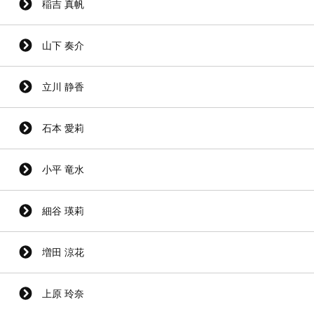
稲吉 真帆
山下 奏介
立川 静香
石本 愛莉
小平 竜水
細谷 瑛莉
増田 涼花
上原 玲奈