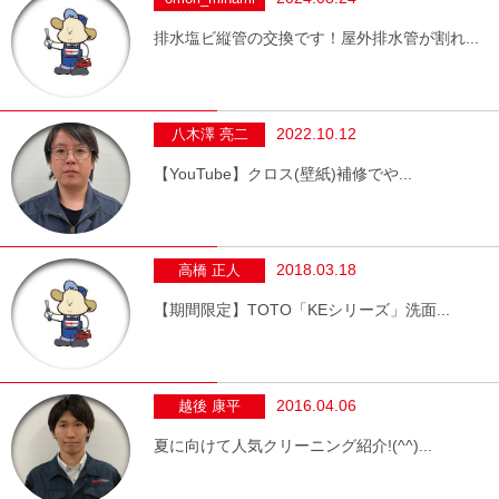
排水塩ビ縦管の交換です！屋外排水管が割れ...
2022.10.12
八木澤 亮二
【YouTube】クロス(壁紙)補修でや...
2018.03.18
高橋 正人
【期間限定】TOTO「KEシリーズ」洗面...
2016.04.06
越後 康平
夏に向けて人気クリーニング紹介!(^^)...