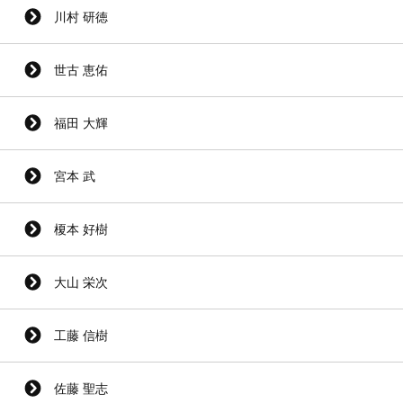
川村 研徳
世古 恵佑
福田 大輝
宮本 武
榎本 好樹
大山 栄次
工藤 信樹
佐藤 聖志