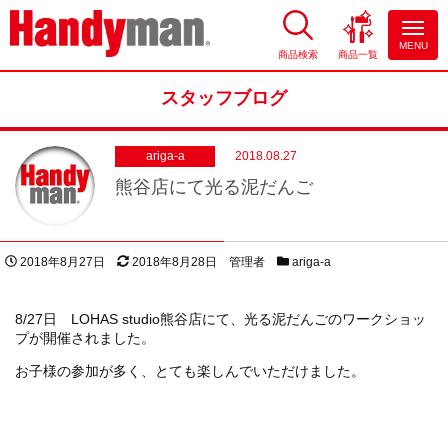
MENU
商品検索
商品一覧
お風呂やキッチンのリフォーム
ならハンディマン
スタッフブログ
ariga-a
2018.08.27
熊谷店にて光る泥だんご
投稿日
更新日
著者
スタッフブログカテゴリー
2018年8月27日
2018年8月28日
管理者
ariga-a
8/27日 LOHAS studio熊谷店にて、光る泥だんごのワークショッ
プが開催されました。
お子様の参加が多く、とても楽しんでいただけました。