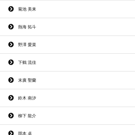
菊池 美来
熱海 拓斗
野澤 愛菜
下鶴 流佳
末廣 聖蘭
鈴木 南汐
柳下 龍介
岡本 卓