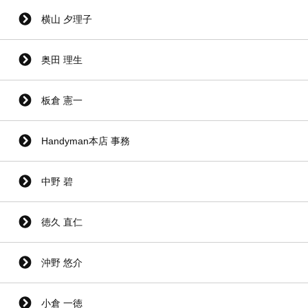
横山 夕理子
奥田 理生
板倉 憲一
Handyman本店 事務
中野 碧
徳久 直仁
沖野 悠介
小倉 一徳