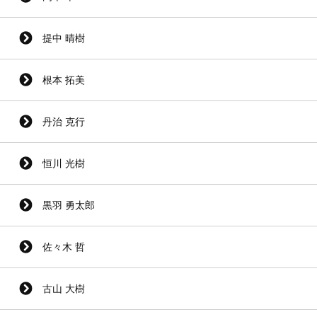
提中 晴樹
根本 拓美
丹治 克行
恒川 光樹
黒羽 勇太郎
佐々木 哲
古山 大樹