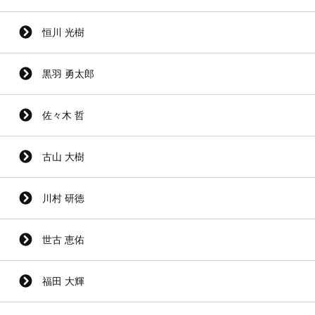
恒川 光樹
黒羽 勇太郎
佐々木 哲
古山 大樹
川村 研徳
世古 恵佑
福田 大輝