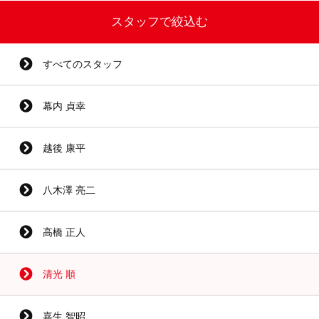
スタッフで絞込む
すべてのスタッフ
幕内 貞幸
越後 康平
八木澤 亮二
高橋 正人
清光 順
嘉生 智昭