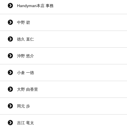
Handyman本店 事務
中野 碧
徳久 直仁
沖野 悠介
小倉 一徳
大野 由香里
岡元 歩
吉江 竜太