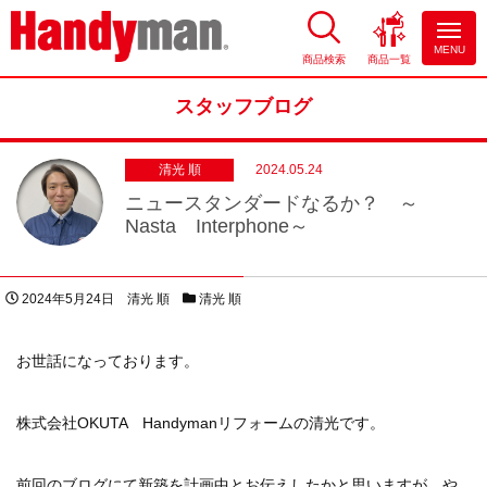
MENU
商品検索
商品一覧
お風呂やキッチンのリフォーム
ならハンディマン
スタッフブログ
清光 順
2024.05.24
ニュースタンダードなるか？ ～
Nasta Interphone～
投稿日
著者
スタッフブログカテゴリー
2024年5月24日
清光 順
清光 順
お世話になっております。
株式会社OKUTA Handymanリフォームの清光です。
前回のブログにて新築を計画中とお伝えしたかと思いますが、や