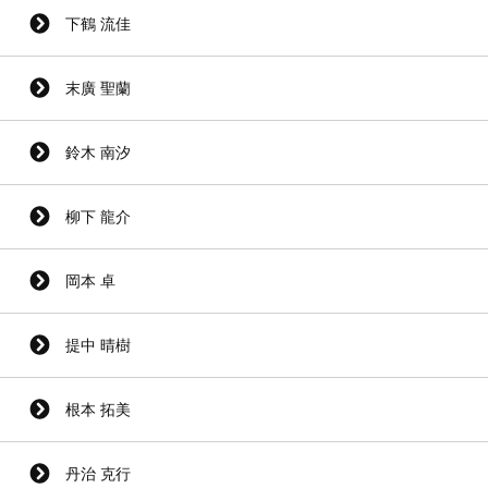
下鶴 流佳
末廣 聖蘭
鈴木 南汐
柳下 龍介
岡本 卓
提中 晴樹
根本 拓美
丹治 克行