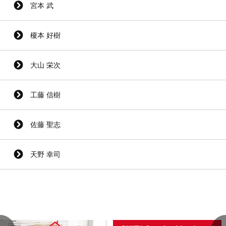
宮本 武
榎本 好樹
大山 栄次
工藤 信樹
佐藤 聖志
天野 幸司