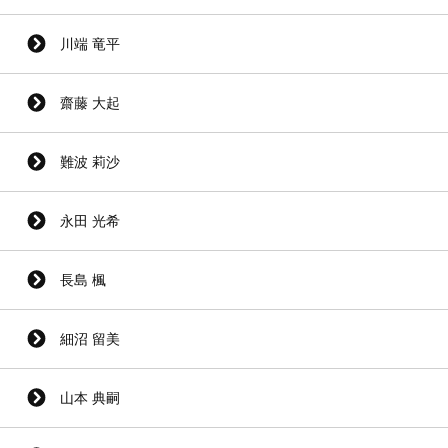
川端 竜平
齋藤 大起
難波 莉沙
永田 光希
長島 楓
細沼 留美
山本 典嗣