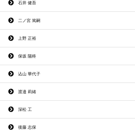
石井 健吾
二ノ宮 篤嗣
上野 正裕
保坂 陽柊
込山 華代子
渡邉 莉緒
深松 工
後藤 志保