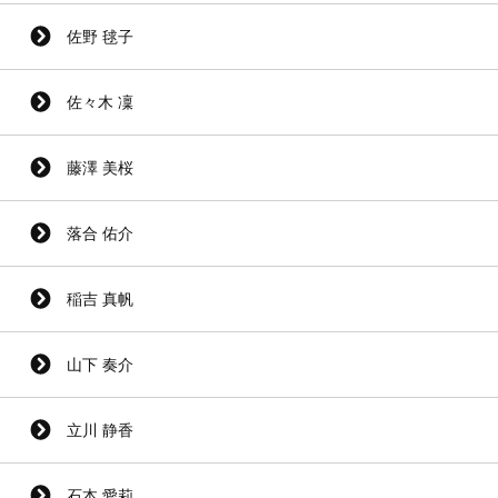
佐野 毬子
佐々木 凜
藤澤 美桜
落合 佑介
稲吉 真帆
山下 奏介
立川 静香
石本 愛莉