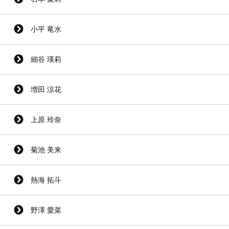
小平 竜水
細谷 瑛莉
増田 涼花
上原 玲奈
菊池 美来
熱海 拓斗
野澤 愛菜