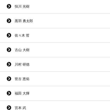
恒川 光樹
黒羽 勇太郎
佐々木 哲
古山 大樹
川村 研徳
世古 恵佑
福田 大輝
宮本 武