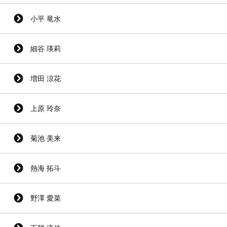
小平 竜水
細谷 瑛莉
増田 涼花
上原 玲奈
菊池 美来
熱海 拓斗
野澤 愛菜