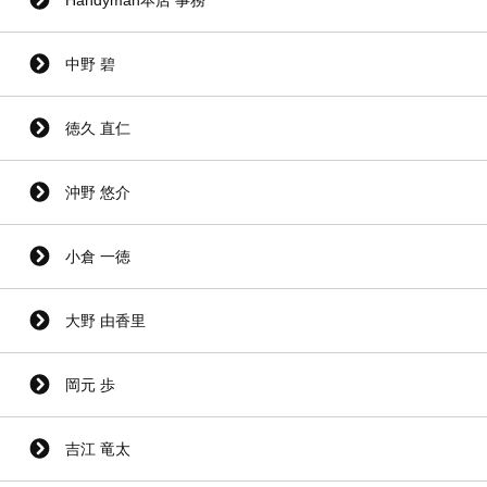
中野 碧
徳久 直仁
沖野 悠介
小倉 一徳
大野 由香里
岡元 歩
吉江 竜太