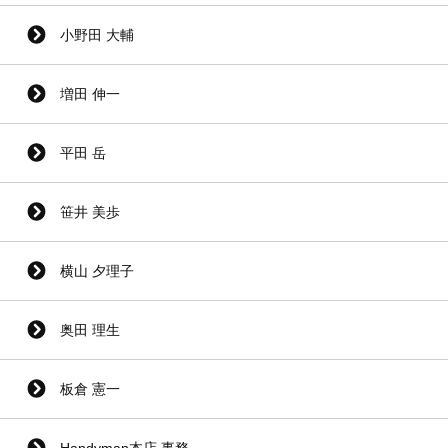
小野田 大輔
増田 伸一
平田 岳
笹井 美歩
横山 夕理子
奥田 理生
板倉 憲一
Handyman本店 事務