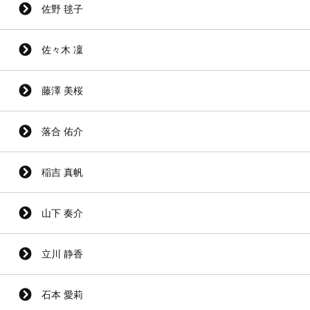
佐野 毬子
佐々木 凜
藤澤 美桜
落合 佑介
稲吉 真帆
山下 奏介
立川 静香
石本 愛莉