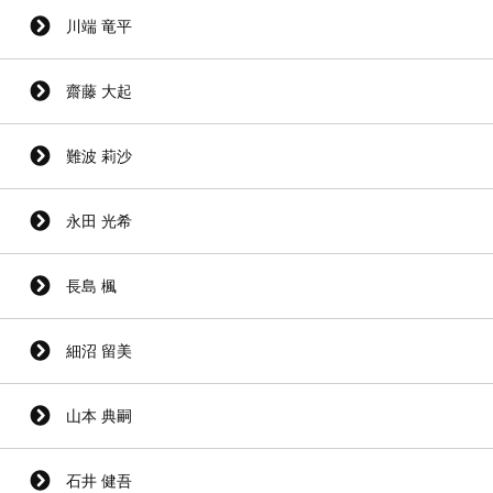
川端 竜平
齋藤 大起
難波 莉沙
永田 光希
長島 楓
細沼 留美
山本 典嗣
石井 健吾