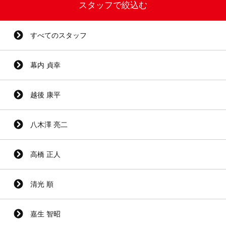
スタッフで絞込む
すべてのスタッフ
幕内 貞幸
越後 康平
八木澤 亮二
高橋 正人
清光 順
嘉生 智昭