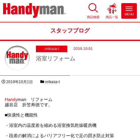
MENU
商品検索
商品一覧
お風呂やキッチンのリフォーム
ならハンディマン
スタッフブログ
orikasa-t
2019.10.01
浴室リフォーム
投稿日
スタッフブログカテゴリー
2019年10月1日
orikasa-t
著者
Handy
man リフォーム
越谷店 折笠寿徳です。
■快適性と機能性
・浴室内の温度差を縮める浴室換気乾燥暖房機
・段差の解消によるバリアフリー化で足の躓き防止対策