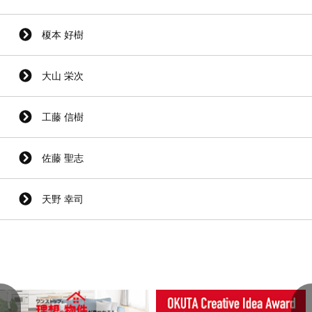
榎本 好樹
大山 栄次
工藤 信樹
佐藤 聖志
天野 幸司