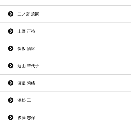
二ノ宮 篤嗣
上野 正裕
保坂 陽柊
込山 華代子
渡邉 莉緒
深松 工
後藤 志保