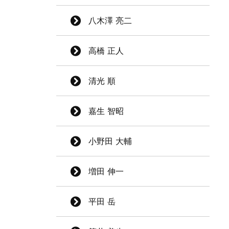
八木澤 亮二
高橋 正人
清光 順
嘉生 智昭
小野田 大輔
増田 伸一
平田 岳