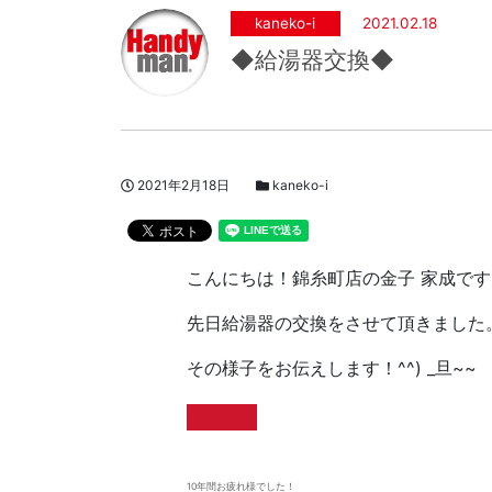
kaneko-i
2021.02.18
◆給湯器交換◆
投稿日
スタッフブログカテゴリー
2021年2月18日
kaneko-i
著者
こんにちは！錦糸町店の金子 家成です
先日給湯器の交換をさせて頂きました
その様子をお伝えします！^^) _旦~~
before
10年間お疲れ様でした！