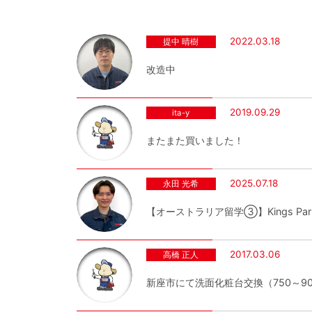
2022.03.18
提中 晴樹
改造中
2019.09.29
ita-y
またまた買いました！
2025.07.18
永田 光希
【オーストラリア留学③】Kings Par
2017.03.06
高橋 正人
新座市にて洗面化粧台交換（750～9