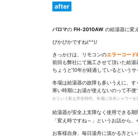
after
パロマ
の
FH-2010AW
の給湯器に変
ぴかぴかですね(^^)/
きっかけは、リモコンの
エラーコード8
前回も弊社にて施工させて頂いた給湯
ちょうど10年が経過しているというサ
冬場は給湯器の故障も多いうえに、す
寒い時期にお湯が使えないのって不便
かくいう私も学生時代、冬場に冷水シャワーを
給湯器が安全上支障なく使用できる期
「変え時ですね～」というお話から、
お客様自身、毎日湯舟に漬かる方とい