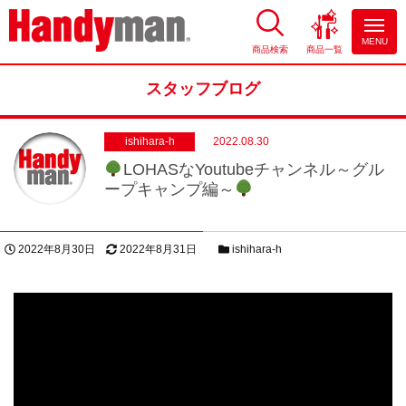
MENU
商品検索
商品一覧
お風呂やキッチンのリフォーム
ならハンディマン
スタッフブログ
ishihara-h
2022.08.30
LOHASなYoutubeチャンネル～グル
ープキャンプ編～
投稿日
更新日
スタッフブログカテゴリー
2022年8月30日
2022年8月31日
ishihara-h
著者