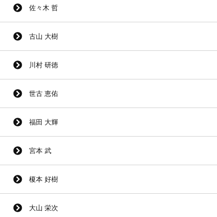
佐々木 哲
古山 大樹
川村 研徳
世古 恵佑
福田 大輝
宮本 武
榎本 好樹
大山 栄次