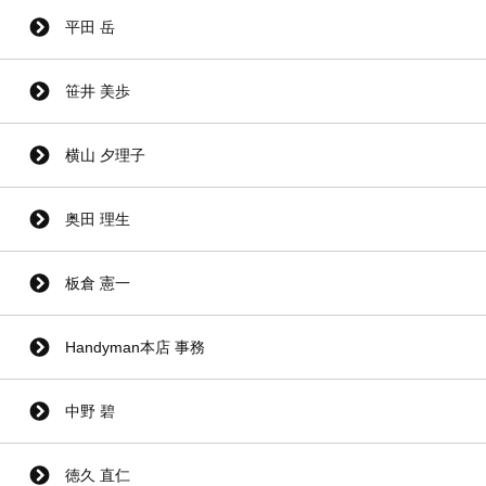
平田 岳
笹井 美歩
横山 夕理子
奥田 理生
板倉 憲一
Handyman本店 事務
中野 碧
徳久 直仁