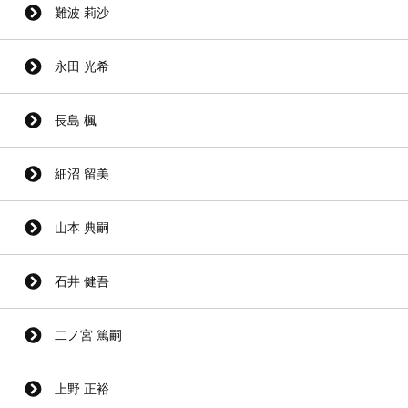
難波 莉沙
永田 光希
長島 楓
細沼 留美
山本 典嗣
石井 健吾
二ノ宮 篤嗣
上野 正裕