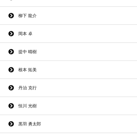
柳下 龍介
岡本 卓
提中 晴樹
根本 拓美
丹治 克行
恒川 光樹
黒羽 勇太郎