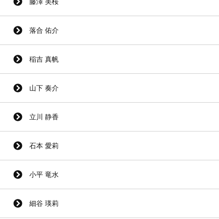
藤澤 美桜
落合 佑介
稲吉 真帆
山下 奏介
立川 静香
石本 愛莉
小平 竜水
細谷 瑛莉