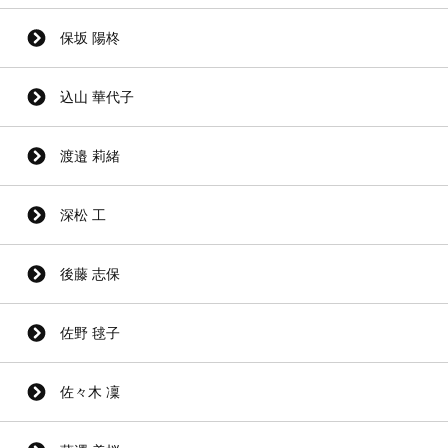
保坂 陽柊
込山 華代子
渡邉 莉緒
深松 工
後藤 志保
佐野 毬子
佐々木 凜