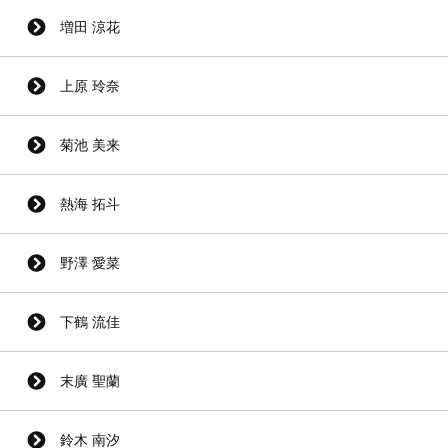
増田 涼花
上原 玲奈
菊池 美来
熱海 拓斗
野澤 愛菜
下鶴 流佳
末廣 聖蘭
鈴木 南汐