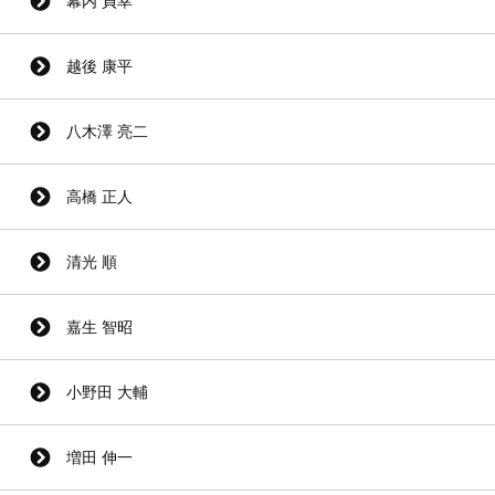
幕内 貞幸
越後 康平
八木澤 亮二
高橋 正人
清光 順
嘉生 智昭
小野田 大輔
増田 伸一