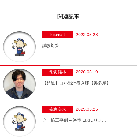
関連記事
2022.05.28
kouma-t
試験対策
2026.05.19
保坂 陽柊
【卵道】白い出汁巻き卵【奥多摩】
2025.05.25
菊池 美来
◇ 施工事例 – 浴室 LIXIL リノ...