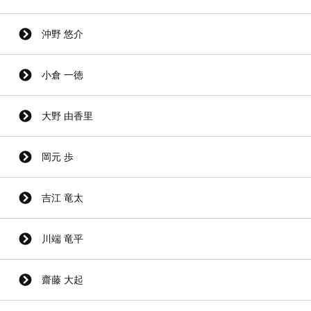
沖野 悠介
小倉 一徳
大野 由香里
岡元 歩
吉江 竜太
川端 竜平
齋藤 大起