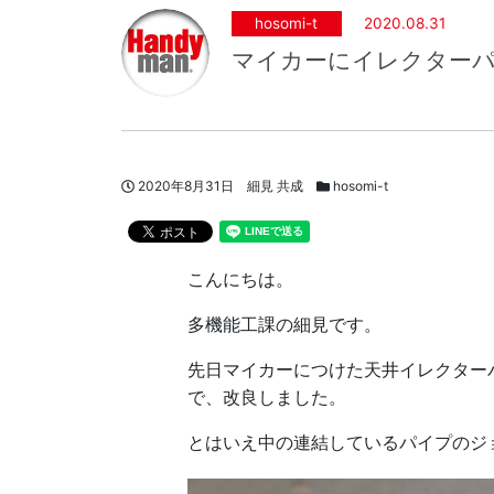
hosomi-t
2020.08.31
マイカーにイレクターパ
投稿日
著者
スタッフブログカテゴリー
2020年8月31日
細見 共成
hosomi-t
こんにちは。
多機能工課の細見です。
先日マイカーにつけた天井イレクター
で、改良しました。
とはいえ中の連結しているパイプのジ