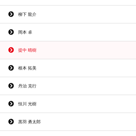
柳下 龍介
岡本 卓
提中 晴樹
根本 拓美
丹治 克行
恒川 光樹
黒羽 勇太郎