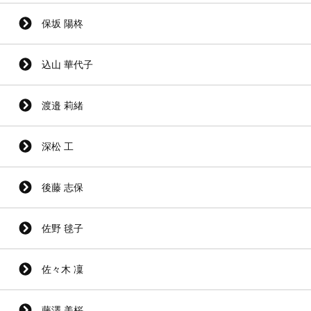
保坂 陽柊
込山 華代子
渡邉 莉緒
深松 工
後藤 志保
佐野 毬子
佐々木 凜
藤澤 美桜