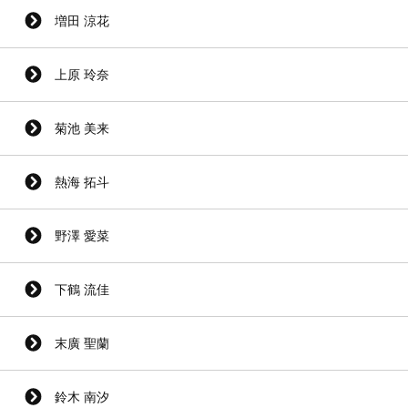
増田 涼花
上原 玲奈
菊池 美来
熱海 拓斗
野澤 愛菜
下鶴 流佳
末廣 聖蘭
鈴木 南汐