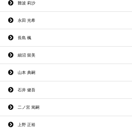
難波 莉沙
永田 光希
長島 楓
細沼 留美
山本 典嗣
石井 健吾
二ノ宮 篤嗣
上野 正裕