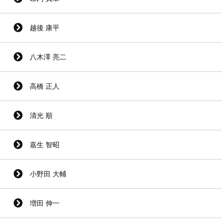
越後 康平
八木澤 亮二
高橋 正人
清光 順
嘉生 智昭
小野田 大輔
増田 伸一