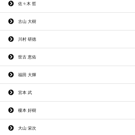
佐々木 哲
古山 大樹
川村 研徳
世古 恵佑
福田 大輝
宮本 武
榎本 好樹
大山 栄次