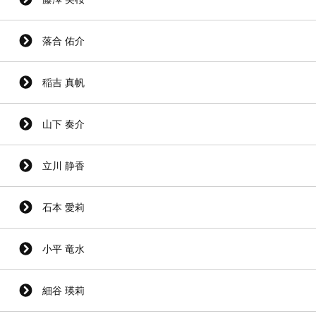
落合 佑介
稲吉 真帆
山下 奏介
立川 静香
石本 愛莉
小平 竜水
細谷 瑛莉