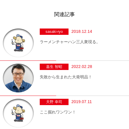
関連記事
2018.12.14
sasaki-ryo
ラーメンチャーハン三人衆現る。
2022.02.28
嘉生 智昭
失敗から生まれた大発明品！
2019.07.11
天野 幸司
ここ掘れワンワン！