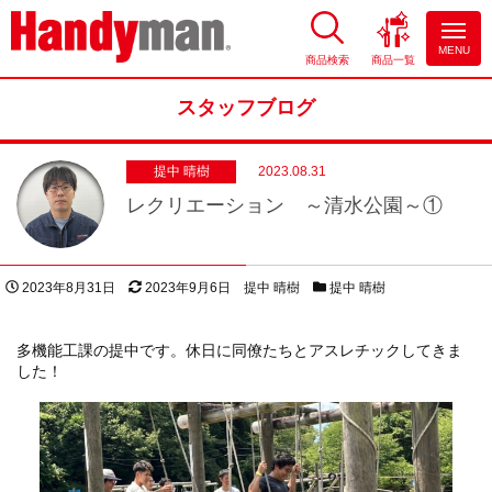
MENU
商品検索
商品一覧
お風呂やキッチンのリフォーム
ならハンディマン
スタッフブログ
提中 晴樹
2023.08.31
レクリエーション ～清水公園～①
投稿日
更新日
著者
スタッフブログカテゴリー
2023年8月31日
2023年9月6日
提中 晴樹
提中 晴樹
多機能工課の提中です。休日に同僚たちとアスレチックしてきま
した！