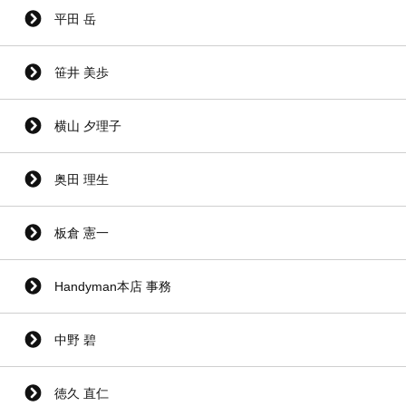
平田 岳
笹井 美歩
横山 夕理子
奥田 理生
板倉 憲一
Handyman本店 事務
中野 碧
徳久 直仁