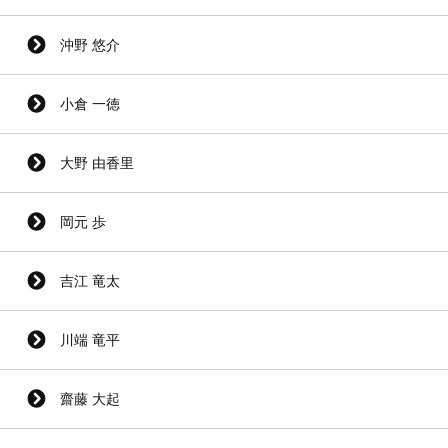
沖野 悠介
小倉 一徳
大野 由香里
岡元 歩
吉江 竜太
川端 竜平
齋藤 大起