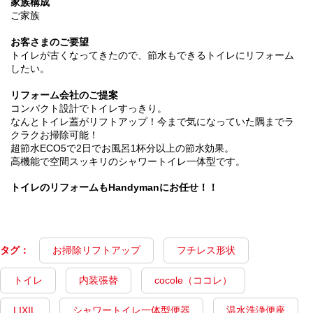
家族構成
ご家族
お客さまのご要望
トイレが古くなってきたので、節水もできるトイレにリフォーム
したい。
リフォーム会社のご提案
コンパクト設計でトイレすっきり。
なんとトイレ蓋がリフトアップ！今まで気になっていた隅までラ
クラクお掃除可能！
超節水ECO5で2日でお風呂1杯分以上の節水効果。
高機能で空間スッキリのシャワートイレ一体型です。
トイレのリフォームもHandymanにお任せ！！
タグ：
お掃除リフトアップ
フチレス形状
トイレ
内装張替
cocole（ココレ）
LIXIL
シャワートイレ一体型便器
温水洗浄便座