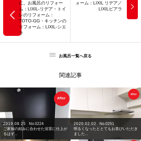
に。お風呂のリフォー
ォーム：LIXIL リデア／
ム：LIXIL-リデア・トイ
LIXILピアラ
レのリフォーム：
TOTO-GG・キッチンの
リフォーム：LIXIL-シエ
ラ
お風呂一覧へ戻る
関連記事
2019.08.25
No.0224
2020.02.02
No.0251
ご家族の好みに合わせた浴室に仕上が
明るくなったととてもお喜びいただき
るはず...
ました...