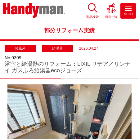
MENU
商品検索
商品一覧
お風呂やキッチンのリフォーム
ならハンディマン
部分リフォーム実績
お風呂
給湯器
2026.04.27
No.0309
浴室と給湯器のリフォーム：LIXIL リデア／リンナ
イ ガスふろ給湯器ecoジョーズ