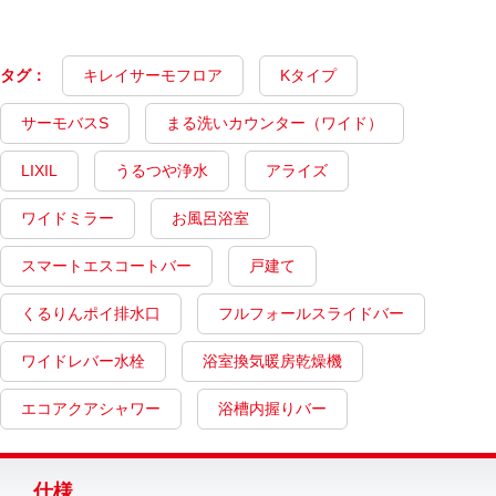
タグ：
キレイサーモフロア
Kタイプ
サーモバスS
まる洗いカウンター（ワイド）
LIXIL
うるつや浄水
アライズ
ワイドミラー
お風呂浴室
スマートエスコートバー
戸建て
くるりんポイ排水口
フルフォールスライドバー
ワイドレバー水栓
浴室換気暖房乾燥機
エコアクアシャワー
浴槽内握りバー
仕様