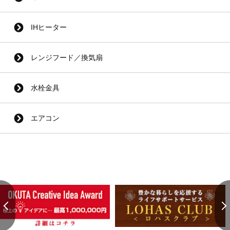
IHヒーター
レンジフード／換気扇
水栓金具
エアコン