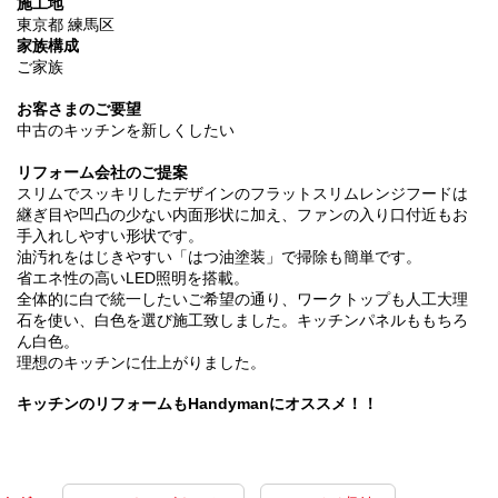
施工地
東京都 練馬区
家族構成
ご家族
お客さまのご要望
中古のキッチンを新しくしたい
リフォーム会社のご提案
スリムでスッキリしたデザインのフラットスリムレンジフードは
継ぎ目や凹凸の少ない内面形状に加え、ファンの入り口付近もお
手入れしやすい形状です。
油汚れをはじきやすい「はつ油塗装」で掃除も簡単です。
省エネ性の高いLED照明を搭載。
全体的に白で統一したいご希望の通り、ワークトップも人工大理
石を使い、白色を選び施工致しました。キッチンパネルももちろ
ん白色。
理想のキッチンに仕上がりました。
キッチンのリフォームもHandymanにオススメ！！