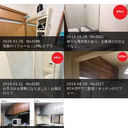
2019.05.26
No.0201
2026.01.26
No.0298
様々な選択肢があり、お客様のどのよ
洗面のリフォーム：LIXIL ピアラ
うなご...
2019.01.11
No.0150
2019.08.10
No.0217
お手入れも簡単になりました！お風呂
65％OFFでご提供！キッチンのリフ
のリフ...
ォー...