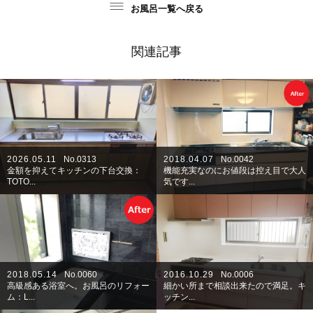
お風呂一覧へ戻る
関連記事
2026.05.11
No.0313
2018.04.07
No.0042
金額を抑えてキッチンの下台交換：
機能充実なのにお値段は控え目で大人
TOTO...
気です...
2018.05.14
No.0060
2016.10.29
No.0006
高級感ある浴室へ。お風呂のリフォー
細かい所まで相談出来たので満足。キ
ム：L...
ッチン...