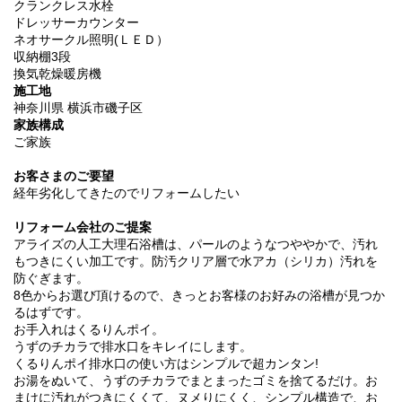
クランクレス水栓
ドレッサーカウンター
ネオサークル照明(ＬＥＤ）
収納棚3段
換気乾燥暖房機
施工地
神奈川県 横浜市磯子区
家族構成
ご家族
お客さまのご要望
経年劣化してきたのでリフォームしたい
リフォーム会社のご提案
アライズの人工大理石浴槽は、パールのようなつややかで、汚れ
もつきにくい加工です。防汚クリア層で水アカ（シリカ）汚れを
防ぐぎます。
8色からお選び頂けるので、きっとお客様のお好みの浴槽が見つか
るはずです。
お手入れはくるりんポイ。
うずのチカラで排水口をキレイにします。
くるりんポイ排水口の使い方はシンプルで超カンタン!
お湯をぬいて、うずのチカラでまとまったゴミを捨てるだけ。お
まけに汚れがつきにくくて、ヌメりにくく、シンプル構造で、お