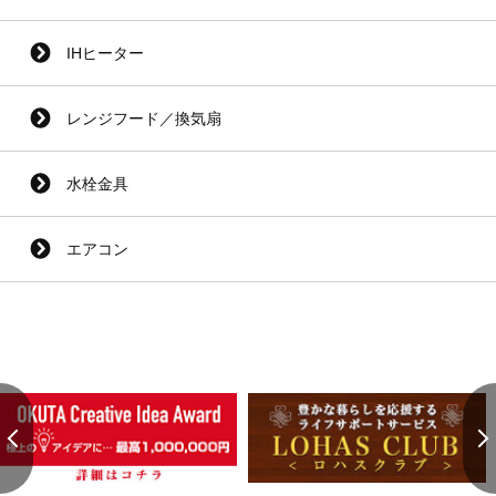
IHヒーター
レンジフード／換気扇
水栓金具
エアコン