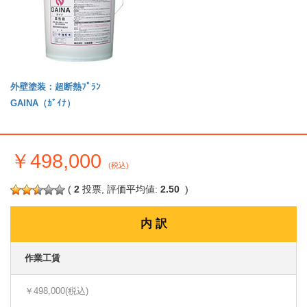
外壁塗装：超断熱ﾌﾟﾗﾝ
GAINA（ｶﾞｲﾅ）
￥498,000
(税込)
(
2
投票, 評価平均値:
2.50
)
内 訳
作業工賃
￥498,000(税込)