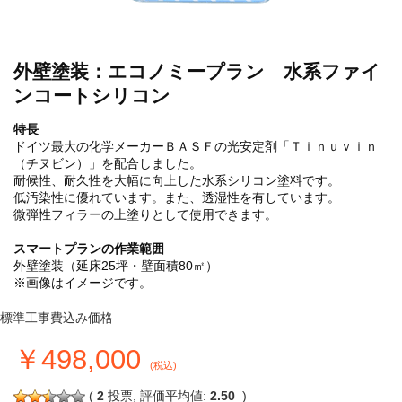
外壁塗装：エコノミープラン 水系ファイ
ンコートシリコン
特長
ドイツ最大の化学メーカーＢＡＳＦの光安定剤「Ｔｉｎｕｖｉｎ
（チヌビン）」を配合しました。
耐候性、耐久性を大幅に向上した水系シリコン塗料です。
低汚染性に優れています。また、透湿性を有しています。
微弾性フィラーの上塗りとして使用できます。
スマートプランの作業範囲
外壁塗装（延床25坪・壁面積80㎡）
※画像はイメージです。
標準工事費込み価格
￥498,000
(税込)
(
2
投票, 評価平均値:
2.50
)