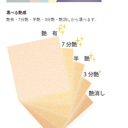
選べる艶感
艶有・7分艶・半艶・3分艶・艶消しから選べます。