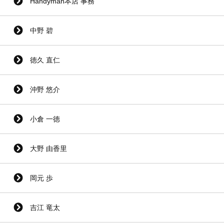
Handyman本店 事務
中野 碧
徳久 直仁
沖野 悠介
小倉 一徳
大野 由香里
岡元 歩
吉江 竜太