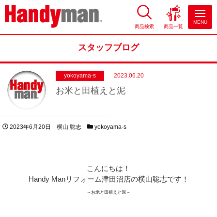
MENU
商品検索
商品一覧
お風呂やキッチンのリフォーム
ならハンディマン
スタッフブログ
yokoyama-s
2023.06.20
お米と田植えと泥
投稿日
著者
スタッフブログカテゴリー
2023年6月20日
横山 聡志
yokoyama-s
こんにちは！
Handy Manリフォーム津田沼店の横山聡志です！
～お米と田植えと泥～