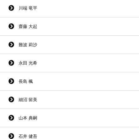
川端 竜平
齋藤 大起
難波 莉沙
永田 光希
長島 楓
細沼 留美
山本 典嗣
石井 健吾