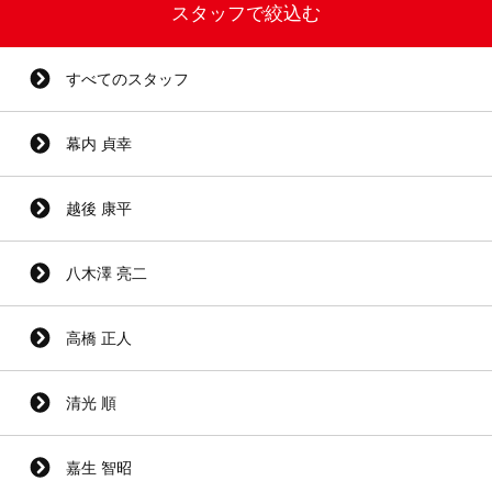
スタッフで絞込む
すべてのスタッフ
幕内 貞幸
越後 康平
八木澤 亮二
高橋 正人
清光 順
嘉生 智昭