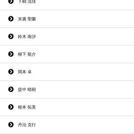
下鶴 流佳
末廣 聖蘭
鈴木 南汐
柳下 龍介
岡本 卓
提中 晴樹
根本 拓美
丹治 克行