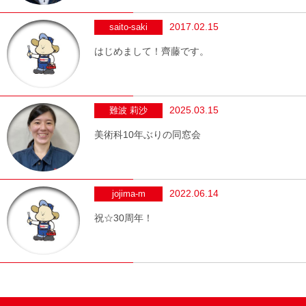
2017.02.15
saito-saki
はじめまして！齊藤です。
2025.03.15
難波 莉沙
美術科10年ぶりの同窓会
2022.06.14
jojima-m
祝☆30周年！