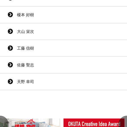
榎本 好樹
大山 栄次
工藤 信樹
佐藤 聖志
天野 幸司