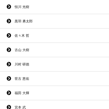
恒川 光樹
黒羽 勇太郎
佐々木 哲
古山 大樹
川村 研徳
世古 恵佑
福田 大輝
宮本 武