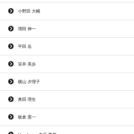
小野田 大輔
増田 伸一
平田 岳
笹井 美歩
横山 夕理子
奥田 理生
板倉 憲一