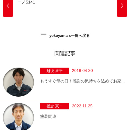
ーノS141
yokoyama-s一覧へ戻る
関連記事
2016.04.30
越後 康平
もうすぐ母の日！感謝の気持ちを込めてお家...
2022.11.25
板倉 憲一
塗装関連