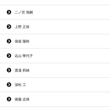
二ノ宮 篤嗣
上野 正裕
保坂 陽柊
込山 華代子
渡邉 莉緒
深松 工
後藤 志保