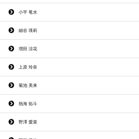
小平 竜水
細谷 瑛莉
増田 涼花
上原 玲奈
菊池 美来
熱海 拓斗
野澤 愛菜