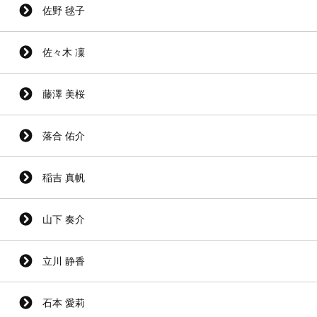
佐野 毬子
佐々木 凜
藤澤 美桜
落合 佑介
稲吉 真帆
山下 奏介
立川 静香
石本 愛莉