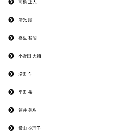
高橋 正人
清光 順
嘉生 智昭
小野田 大輔
増田 伸一
平田 岳
笹井 美歩
横山 夕理子