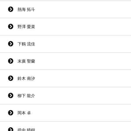
熱海 拓斗
野澤 愛菜
下鶴 流佳
末廣 聖蘭
鈴木 南汐
柳下 龍介
岡本 卓
提中 晴樹