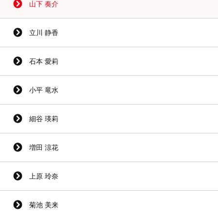
山下 奏介
立川 静香
石本 愛莉
小平 竜水
細谷 瑛莉
増田 涼花
上原 玲奈
菊池 美来