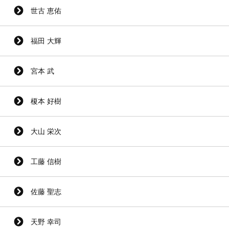
世古 恵佑
福田 大輝
宮本 武
榎本 好樹
大山 栄次
工藤 信樹
佐藤 聖志
天野 幸司