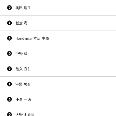
奥田 理生
板倉 憲一
Handyman本店 事務
中野 碧
徳久 直仁
沖野 悠介
小倉 一徳
大野 由香里