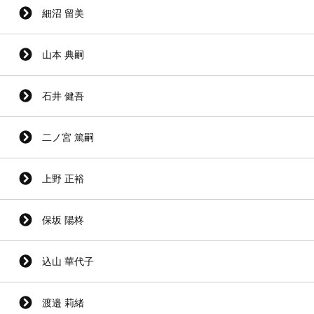
細沼 留美
山本 典嗣
石井 健吾
二ノ宮 篤嗣
上野 正裕
保坂 陽柊
込山 華代子
渡邉 莉緒