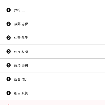
深松 工
後藤 志保
佐野 毬子
佐々木 凜
藤澤 美桜
落合 佑介
稲吉 真帆