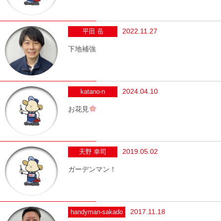
2022.11.27
平田 岳
下地補強
2024.04.10
katano-n
お花見
2019.05.02
天野 幸司
ガーデンマン！
2017.11.18
handyman-sakado