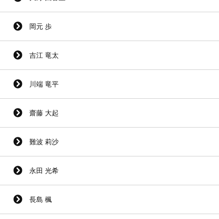
岡元 歩
吉江 竜太
川端 竜平
齋藤 大起
難波 莉沙
永田 光希
長島 楓