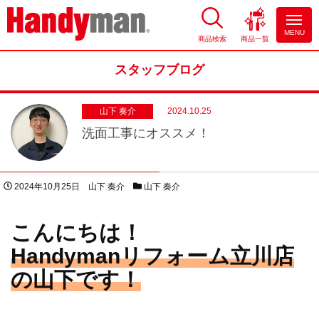
MENU
商品検索
商品一覧
お風呂やキッチンのリフォーム
ならハンディマン
スタッフブログ
山下 奏介
2024.10.25
洗面工事にオススメ！
投稿日
著者
スタッフブログカテゴリー
2024年10月25日
山下 奏介
山下 奏介
こんにちは！
Handymanリフォーム立川店
の山下です！