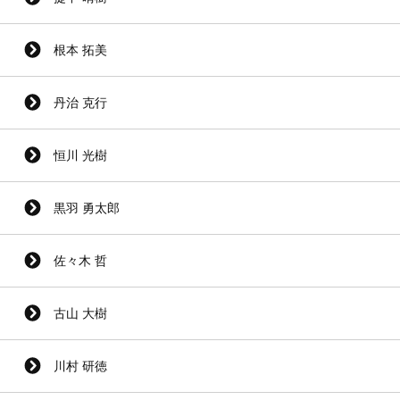
根本 拓美
丹治 克行
恒川 光樹
黒羽 勇太郎
佐々木 哲
古山 大樹
川村 研徳