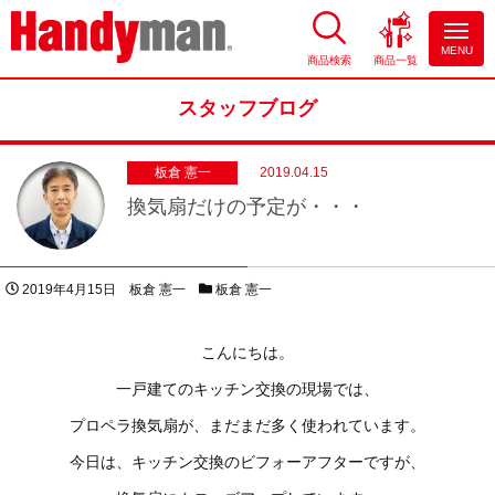
MENU
商品検索
商品一覧
お風呂やキッチンのリフォーム
ならハンディマン
スタッフブログ
板倉 憲一
2019.04.15
換気扇だけの予定が・・・
投稿日
著者
スタッフブログカテゴリー
2019年4月15日
板倉 憲一
板倉 憲一
こんにちは。
一戸建てのキッチン交換の現場では、
プロペラ換気扇が、まだまだ多く使われています。
今日は、キッチン交換のビフォーアフターですが、