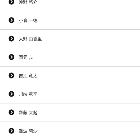
沖野 悠介
小倉 一徳
大野 由香里
岡元 歩
吉江 竜太
川端 竜平
齋藤 大起
難波 莉沙