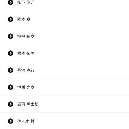
柳下 龍介
岡本 卓
提中 晴樹
根本 拓美
丹治 克行
恒川 光樹
黒羽 勇太郎
佐々木 哲