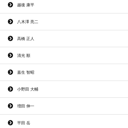
越後 康平
八木澤 亮二
高橋 正人
清光 順
嘉生 智昭
小野田 大輔
増田 伸一
平田 岳