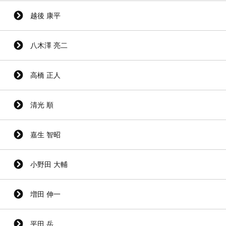
越後 康平
八木澤 亮二
高橋 正人
清光 順
嘉生 智昭
小野田 大輔
増田 伸一
平田 岳