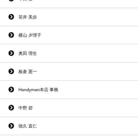
笹井 美歩
横山 夕理子
奥田 理生
板倉 憲一
Handyman本店 事務
中野 碧
徳久 直仁