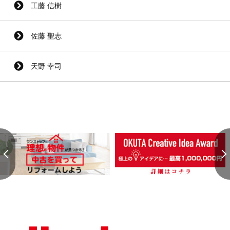
工藤 信樹
佐藤 聖志
天野 幸司