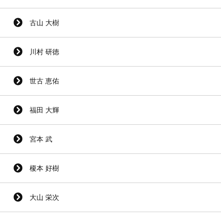
古山 大樹
川村 研徳
世古 恵佑
福田 大輝
宮本 武
榎本 好樹
大山 栄次