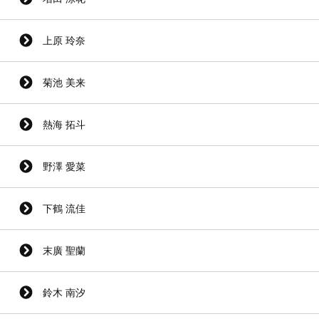
上原 玲奈
菊池 美来
熱海 拓斗
野澤 愛菜
下鶴 流佳
末廣 聖蘭
鈴木 南汐