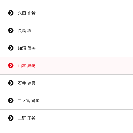
永田 光希
長島 楓
細沼 留美
山本 典嗣
石井 健吾
二ノ宮 篤嗣
上野 正裕