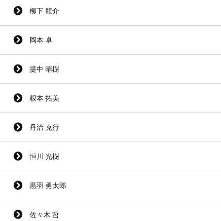
柳下 龍介
岡本 卓
提中 晴樹
根本 拓美
丹治 克行
恒川 光樹
黒羽 勇太郎
佐々木 哲