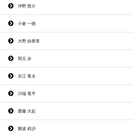
沖野 悠介
小倉 一徳
大野 由香里
岡元 歩
吉江 竜太
川端 竜平
齋藤 大起
難波 莉沙