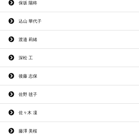
保坂 陽柊
込山 華代子
渡邉 莉緒
深松 工
後藤 志保
佐野 毬子
佐々木 凜
藤澤 美桜