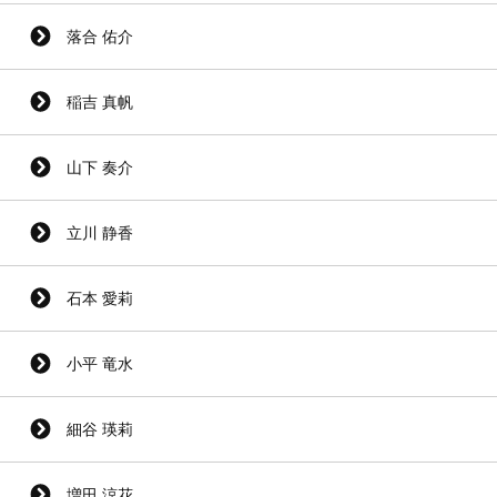
落合 佑介
稲吉 真帆
山下 奏介
立川 静香
石本 愛莉
小平 竜水
細谷 瑛莉
増田 涼花