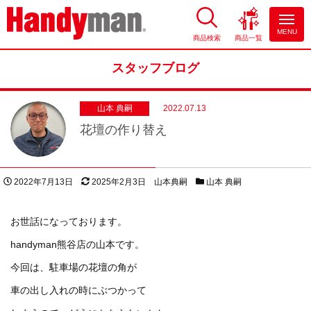
MENU
商品検索
商品一覧
お風呂やキッチンのリフォーム
ならハンディマン
スタッフブログ
山本 典嗣
2022.07.13
花壇の作り替え
投稿日
更新日
著者
スタッフブログカテゴリー
2022年7月13日
2025年2月3日
山本典嗣
山本 典嗣
お世話になっております。
handyman熊谷店の山本です。
今回は、駐車場の花壇の角が
車の出し入れの時にぶつかって