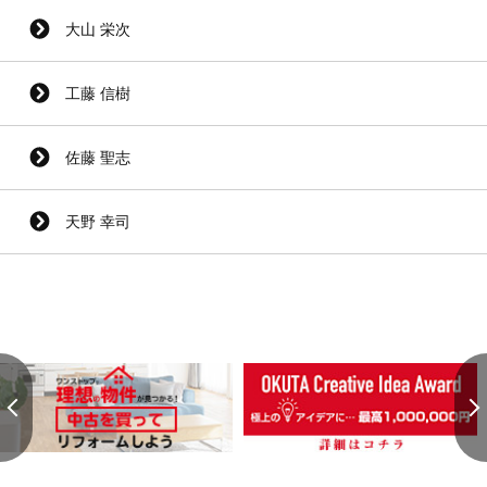
大山 栄次
工藤 信樹
佐藤 聖志
天野 幸司