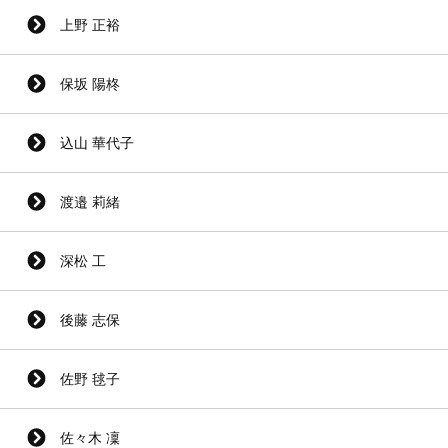
上野 正裕
保坂 陽柊
込山 華代子
渡邉 莉緒
深松 工
後藤 志保
佐野 毬子
佐々木 凜