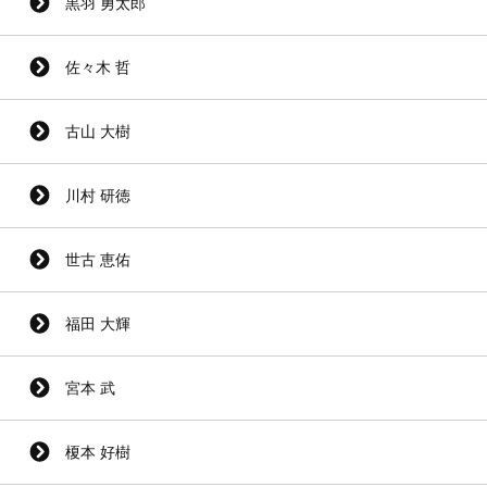
黒羽 勇太郎
佐々木 哲
古山 大樹
川村 研徳
世古 恵佑
福田 大輝
宮本 武
榎本 好樹