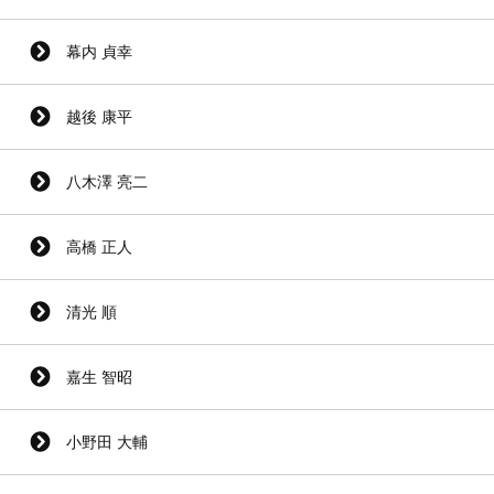
幕内 貞幸
越後 康平
八木澤 亮二
高橋 正人
清光 順
嘉生 智昭
小野田 大輔