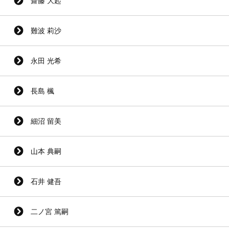
齋藤 大起
難波 莉沙
永田 光希
長島 楓
細沼 留美
山本 典嗣
石井 健吾
二ノ宮 篤嗣