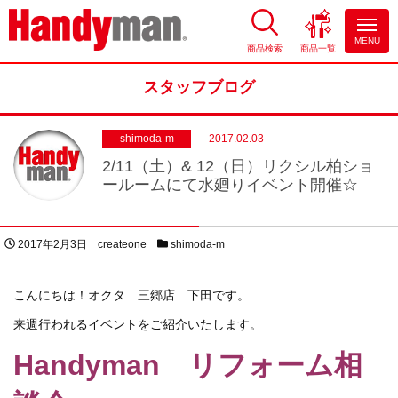
MENU
商品検索
商品一覧
お風呂やキッチンのリフォーム
ならハンディマン
スタッフブログ
shimoda-m
2017.02.03
2/11（土）& 12（日）リクシル柏ショ
ールームにて水廻りイベント開催☆
投稿日
著者
スタッフブログカテゴリー
2017年2月3日
createone
shimoda-m
こんにちは！オクタ 三郷店 下田です。
来週行われるイベントをご紹介いたします。
Handyman リフォーム相