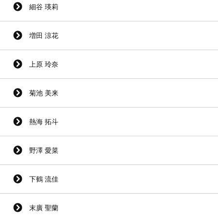
細谷 瑛莉
増田 涼花
上原 玲奈
菊池 美来
熱海 拓斗
野澤 愛菜
下鶴 流佳
末廣 聖蘭