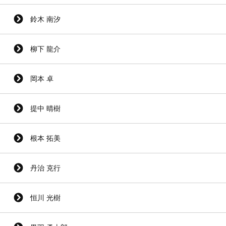
鈴木 南汐
柳下 龍介
岡本 卓
提中 晴樹
根本 拓美
丹治 克行
恒川 光樹