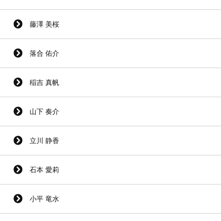
藤澤 美桜
落合 佑介
稲吉 真帆
山下 奏介
立川 静香
石本 愛莉
小平 竜水