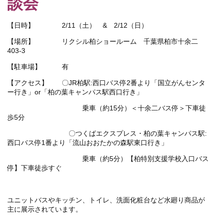
談会
【日時】 2/11（土） & 2/12（日）
【場所】 リクシル柏ショールーム 千葉県柏市十余二
403-3
【駐車場】 有
【アクセス】 〇JR柏駅:西口バス停2番より「国立がんセンタ
ー行き」or「柏の葉キャンパス駅西口行き」
乗車（約15分）＜十余二バス停＞下車徒
歩5分
〇つくばエクスプレス・柏の葉キャンパス駅:
西口バス停1番より「流山おおたかの森駅東口行き」
乗車（約5分）【柏特別支援学校入口バス
停】下車徒歩すぐ
ユニットバスやキッチン、トイレ、洗面化粧台など水廻り商品が
主に展示されています。