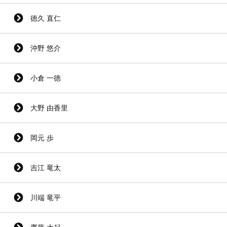
徳久 直仁
沖野 悠介
小倉 一徳
大野 由香里
岡元 歩
吉江 竜太
川端 竜平