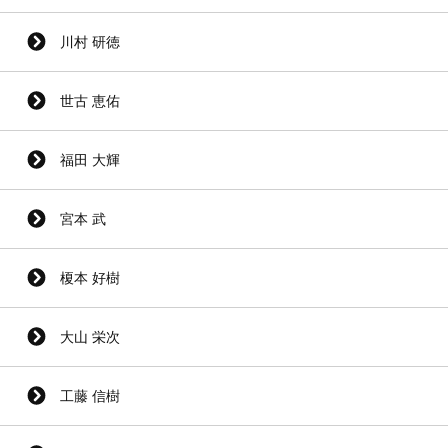
川村 研徳
世古 恵佑
福田 大輝
宮本 武
榎本 好樹
大山 栄次
工藤 信樹