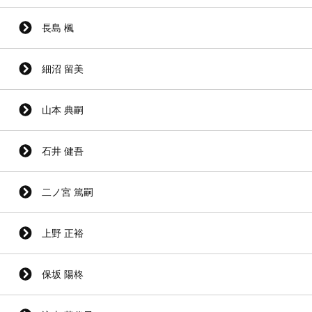
長島 楓
細沼 留美
山本 典嗣
石井 健吾
二ノ宮 篤嗣
上野 正裕
保坂 陽柊