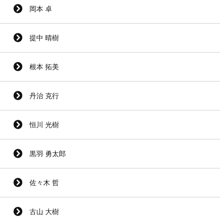
岡本 卓
提中 晴樹
根本 拓美
丹治 克行
恒川 光樹
黒羽 勇太郎
佐々木 哲
古山 大樹