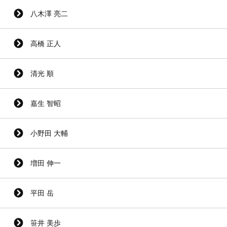
八木澤 亮二
高橋 正人
清光 順
嘉生 智昭
小野田 大輔
増田 伸一
平田 岳
笹井 美歩