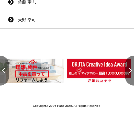
佐藤 聖志
天野 幸司
Copyright© 2026 Handyman. All Rights Reserved.