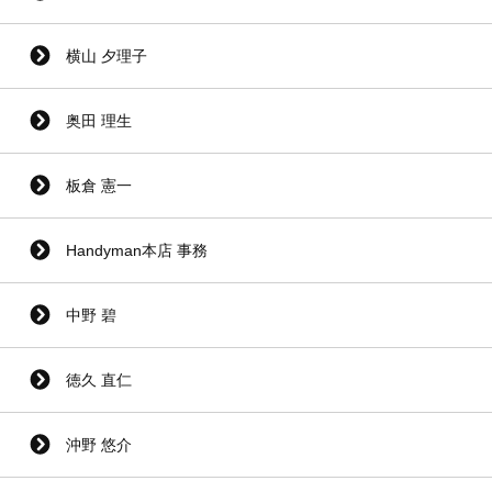
横山 夕理子
奥田 理生
板倉 憲一
Handyman本店 事務
中野 碧
徳久 直仁
沖野 悠介