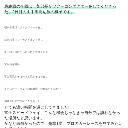
最終回の今回は、某部長がツアーコンダクターをしてくださっ
た、2日目の山中湖周辺旅の様子です。
朝から牧場ソフトクリームを食し
白糸の滝でマイナスイオンを感じ
富士山五合目から六合目まで軽く歩き
宝永山を眺め
富士宮焼きそばのオム焼きそばを食し
富士スピードウェイの観戦席で観戦気分を味わい
趣味走行の方の様子を見学したり…
とても濃い時間を過ごしてきました!!
富士スピードウェイ、こんな機会じゃなきゃ自分では訪れなかっ
た場所だと思います。
かなり面白かったので、是非1度、プロのカーレースを見てみたい