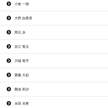
小倉 一徳
大野 由香里
岡元 歩
吉江 竜太
川端 竜平
齋藤 大起
難波 莉沙
永田 光希