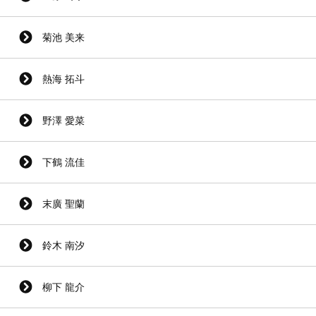
菊池 美来
熱海 拓斗
野澤 愛菜
下鶴 流佳
末廣 聖蘭
鈴木 南汐
柳下 龍介