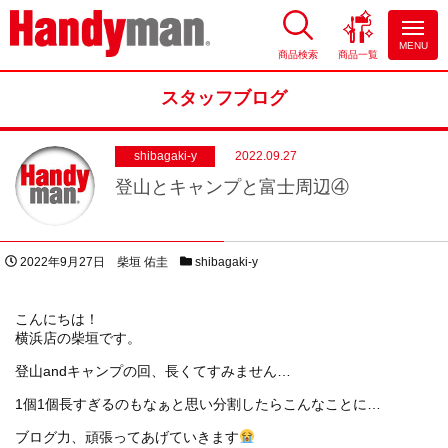
MENU
商品検索
商品一覧
お風呂やキッチンのリフォーム
ならハンディマン
スタッフブログ
shibagaki-y
2022.09.27
登山とキャンプと富士周辺④
投稿日
著者
スタッフブログカテゴリー
2022年9月27日
柴垣 佑圭
shibagaki-y
こんにちは！
横浜店の柴垣です。
登山andキャンプの回、長くてすみません…
1個1個長すぎるのもなぁと思い分割したらこんなことに…
ブログ力、頑張ってあげていきます