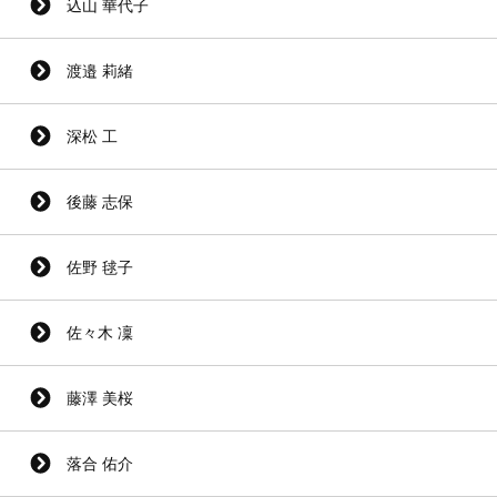
込山 華代子
渡邉 莉緒
深松 工
後藤 志保
佐野 毬子
佐々木 凜
藤澤 美桜
落合 佑介