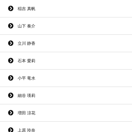
稲吉 真帆
山下 奏介
立川 静香
石本 愛莉
小平 竜水
細谷 瑛莉
増田 涼花
上原 玲奈