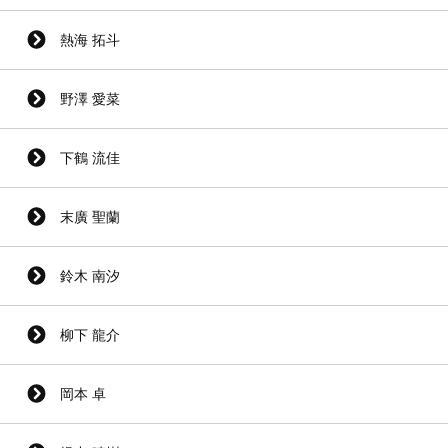
熱海 拓斗
野澤 愛菜
下鶴 流佳
末廣 聖蘭
鈴木 南汐
柳下 龍介
岡本 卓