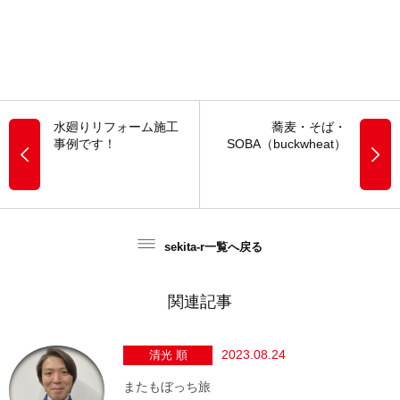
水廻りリフォーム施工
蕎麦・そば・
事例です！
SOBA（buckwheat）
sekita-r一覧へ戻る
関連記事
2023.08.24
清光 順
またもぼっち旅