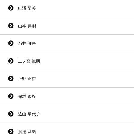
細沼 留美
山本 典嗣
石井 健吾
二ノ宮 篤嗣
上野 正裕
保坂 陽柊
込山 華代子
渡邉 莉緒