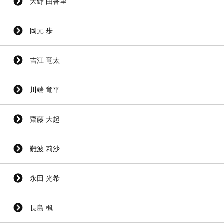
大野 由香里
岡元 歩
吉江 竜太
川端 竜平
齋藤 大起
難波 莉沙
永田 光希
長島 楓