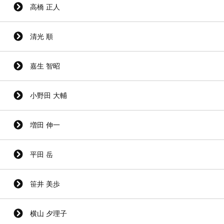
高橋 正人
清光 順
嘉生 智昭
小野田 大輔
増田 伸一
平田 岳
笹井 美歩
横山 夕理子