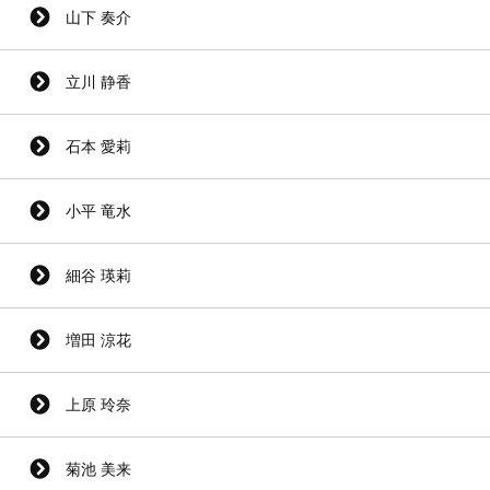
山下 奏介
立川 静香
石本 愛莉
小平 竜水
細谷 瑛莉
増田 涼花
上原 玲奈
菊池 美来