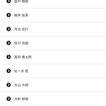
提中 晴樹
根本 拓美
丹治 克行
恒川 光樹
黒羽 勇太郎
佐々木 哲
古山 大樹
川村 研徳