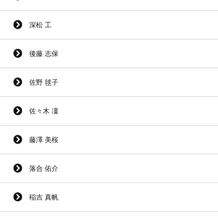
深松 工
後藤 志保
佐野 毬子
佐々木 凜
藤澤 美桜
落合 佑介
稲吉 真帆