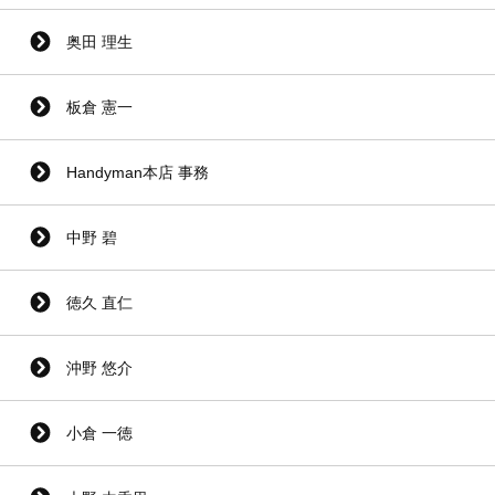
奥田 理生
板倉 憲一
Handyman本店 事務
中野 碧
徳久 直仁
沖野 悠介
小倉 一徳