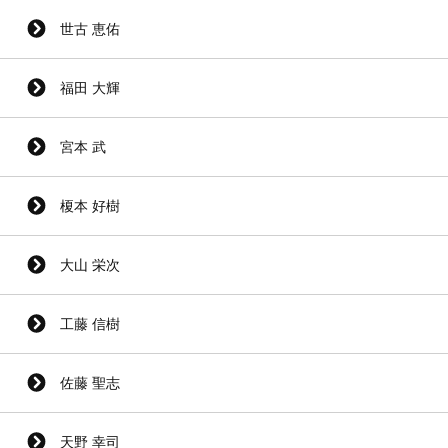
世古 恵佑
福田 大輝
宮本 武
榎本 好樹
大山 栄次
工藤 信樹
佐藤 聖志
天野 幸司