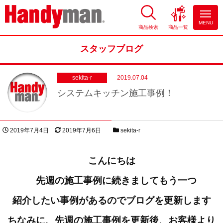
MENU
商品検索
商品一覧
お風呂やキッチンのリフォーム
ならハンディマン
スタッフブログ
sekita-r
2019.07.04
システムキッチン施工事例！
投稿日
更新日
スタッフブログカテゴリー
2019年7月4日
2019年7月6日
sekita-r
著者
こんにちは
先週の施工事例に続きましてもう一つ
紹介したい事例があるのでブログを更新します
ちなみに、先週の施工事例を更新後、お客様より