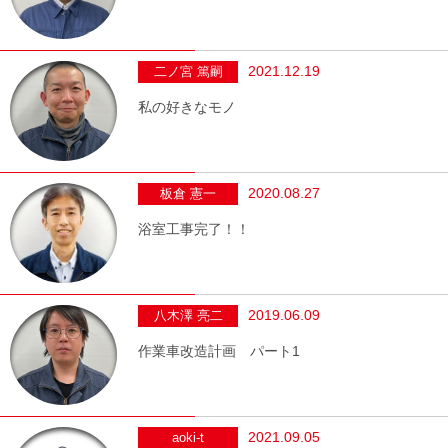
2021.12.19
二ノ宮 篤嗣
私の好きなモノ
2020.08.27
板倉 憲一
浴室工事完了！！
2019.06.09
八木澤 亮二
作業車改造計画 パート1
2021.09.05
aoki-t