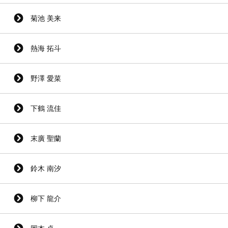
菊池 美来
熱海 拓斗
野澤 愛菜
下鶴 流佳
末廣 聖蘭
鈴木 南汐
柳下 龍介