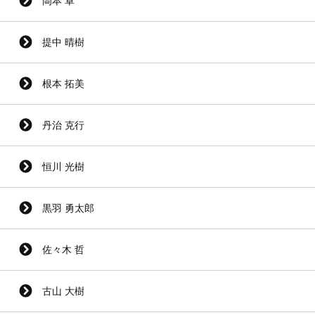
岡本 卓
提中 晴樹
根本 拓美
丹治 克行
恒川 光樹
黒羽 勇太郎
佐々木 哲
古山 大樹