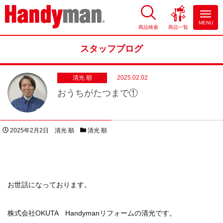
MENU
商品検索
商品一覧
お風呂やキッチンのリフォーム
ならハンディマン
スタッフブログ
清光 順
2025.02.02
おうちがたつまで①
投稿日
著者
スタッフブログカテゴリー
2025年2月2日
清光 順
清光 順
お世話になっております。
株式会社OKUTA Handymanリフォームの清光です。