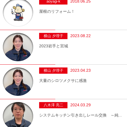
2018.06.25
aoyagi-k
屋根のリフォーム！
2023.08.22
横山 夕理子
2023岩手と宮城
2023.04.23
横山 夕理子
大量のシロツメクサに感激
2024.03.29
八木澤 亮二
システムキッチン引き出しレール交換 ～純...