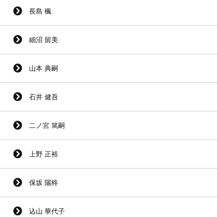
長島 楓
細沼 留美
山本 典嗣
石井 健吾
二ノ宮 篤嗣
上野 正裕
保坂 陽柊
込山 華代子