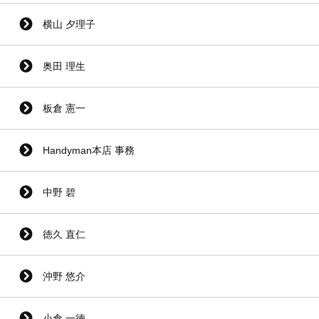
横山 夕理子
奥田 理生
板倉 憲一
Handyman本店 事務
中野 碧
徳久 直仁
沖野 悠介
小倉 一徳