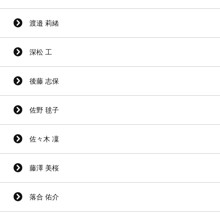
渡邉 莉緒
深松 工
後藤 志保
佐野 毬子
佐々木 凜
藤澤 美桜
落合 佑介