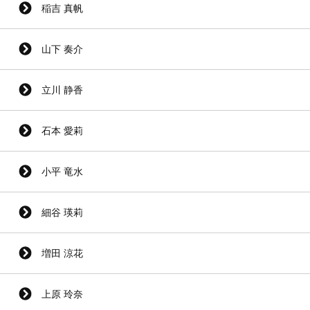
稲吉 真帆
山下 奏介
立川 静香
石本 愛莉
小平 竜水
細谷 瑛莉
増田 涼花
上原 玲奈