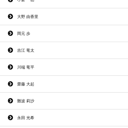
大野 由香里
岡元 歩
吉江 竜太
川端 竜平
齋藤 大起
難波 莉沙
永田 光希