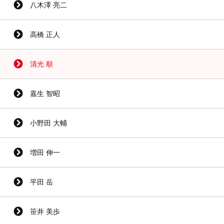
八木澤 亮二
高橋 正人
清光 順
嘉生 智昭
小野田 大輔
増田 伸一
平田 岳
笹井 美歩