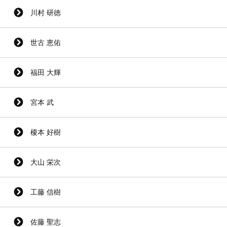
川村 研徳
世古 恵佑
福田 大輝
宮本 武
榎本 好樹
大山 栄次
工藤 信樹
佐藤 聖志