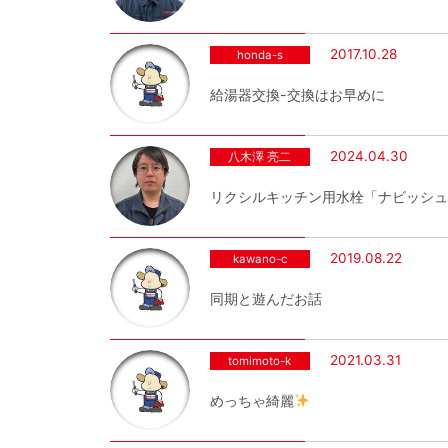
2017.10.28
honda-s
給湯器交換-交換はお早めに
2024.04.30
八木澤 亮二
リクシルキッチン用水栓「ナビッシュ
2019.08.22
kawano-c
同期と遊んだお話
2021.03.31
tomimoto-k
めっちゃ綺麗