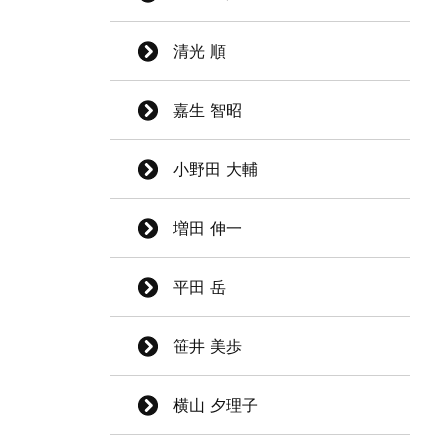
清光 順
嘉生 智昭
小野田 大輔
増田 伸一
平田 岳
笹井 美歩
横山 夕理子