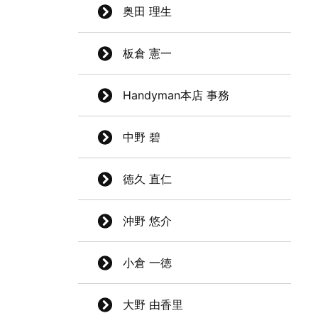
奥田 理生
板倉 憲一
Handyman本店 事務
中野 碧
徳久 直仁
沖野 悠介
小倉 一徳
大野 由香里