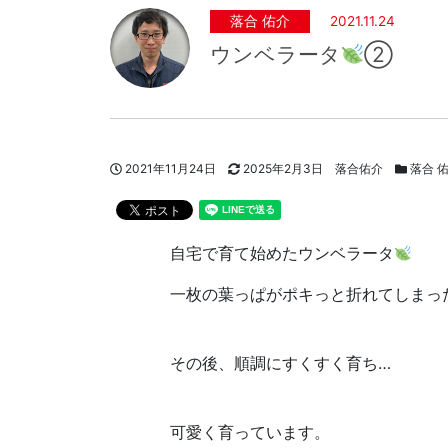
落合 佑介
2021.11.24
ウンベラータ
②
投稿日
更新日
著者
スタッフ
2021年11月24日
2025年2月3日
落合佑介
落合 
自宅で育て始めたウンベラータ
一枚の葉っぱがポキっと折れてしまっ
その後、順調にすくすく育ち…
可愛く育っています。