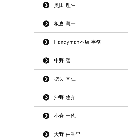
奥田 理生
板倉 憲一
Handyman本店 事務
中野 碧
徳久 直仁
沖野 悠介
小倉 一徳
大野 由香里