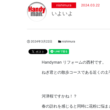
nishimura
2024.03.22
いよいよ
投稿日
スタッフブログカテゴリー
2024年3月22日
nishimura
著者
Handyman リフォームの西村です。
ねぎ君との散歩コースである近くの土
河津桜ですかね！？
春の訪れを感じると同時に花粉に悩ま