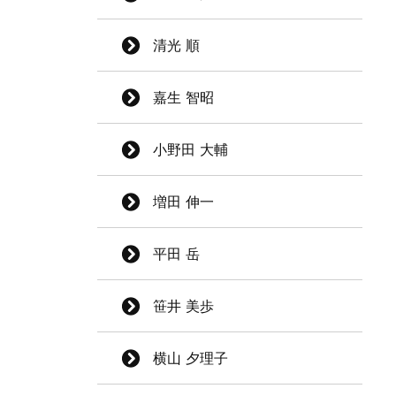
清光 順
嘉生 智昭
小野田 大輔
増田 伸一
平田 岳
笹井 美歩
横山 夕理子