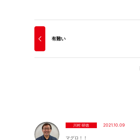
有難い
2021.10.09
川村 研徳
マグロ！！