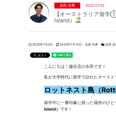
永田 光希
2025.07.05
【オーストラリア留学①】
Island）
投稿日
更新日
著者
スタッフ
2025年7月5日
2025年7月15日
永田 光希
永田 光
こんにちは！越谷店の永田です！
私が大学時代に留学で訪れたオースト
ロットネスト島（Rottnes
留学中に一番印象に残った場所のひと
Island）
です！