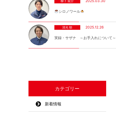
2025.03.30
柳下 龍介
シロノワール
2025.12.26
清光 順
実録・サザナ ～お手入れについて～
カテゴリー
新着情報