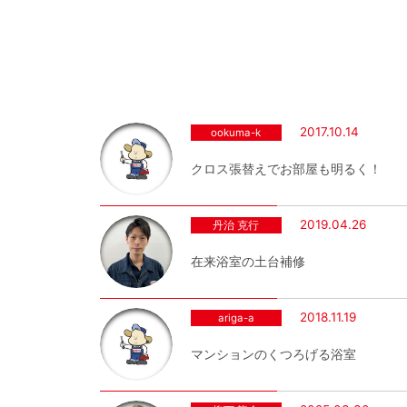
2017.10.14
ookuma-k
クロス張替えでお部屋も明るく！
2019.04.26
丹治 克行
在来浴室の土台補修
2018.11.19
ariga-a
マンションのくつろげる浴室