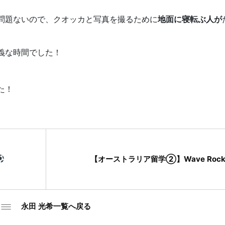
問題ないので、クオッカと写真を撮るために
地面に寝転ぶ人が
義な時間でした！
た！
【オーストラリア留学②】Wave Roc
永田 光希一覧へ戻る