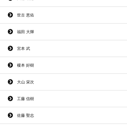
世古 恵佑
福田 大輝
宮本 武
榎本 好樹
大山 栄次
工藤 信樹
佐藤 聖志