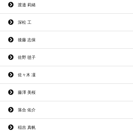
渡邉 莉緒
深松 工
後藤 志保
佐野 毬子
佐々木 凜
藤澤 美桜
落合 佑介
稲吉 真帆