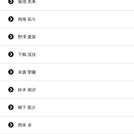
菊池 美来
熱海 拓斗
野澤 愛菜
下鶴 流佳
末廣 聖蘭
鈴木 南汐
柳下 龍介
岡本 卓