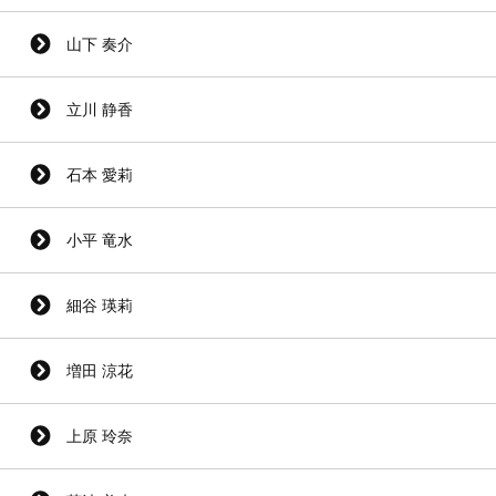
山下 奏介
立川 静香
石本 愛莉
小平 竜水
細谷 瑛莉
増田 涼花
上原 玲奈