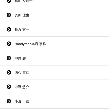
横山 夕理子
奥田 理生
板倉 憲一
Handyman本店 事務
中野 碧
徳久 直仁
沖野 悠介
小倉 一徳