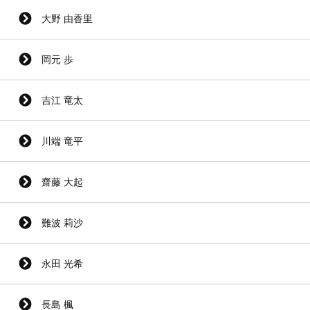
大野 由香里
岡元 歩
吉江 竜太
川端 竜平
齋藤 大起
難波 莉沙
永田 光希
長島 楓