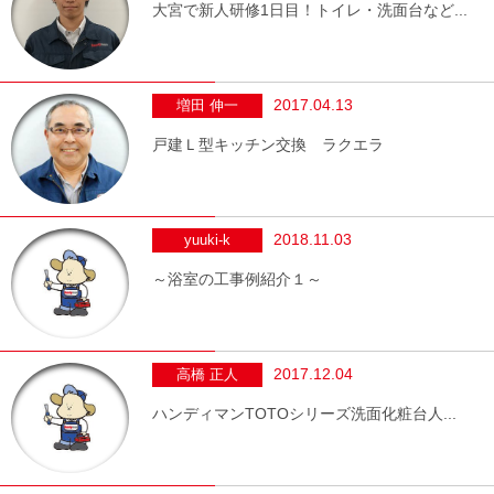
大宮で新人研修1日目！トイレ・洗面台など...
2017.04.13
増田 伸一
戸建Ｌ型キッチン交換 ラクエラ
2018.11.03
yuuki-k
～浴室の工事例紹介１～
2017.12.04
高橋 正人
ハンディマンTOTOシリーズ洗面化粧台人...