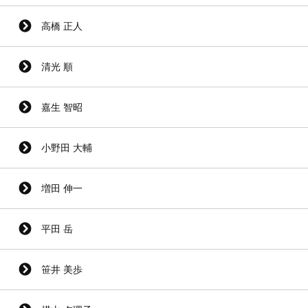
高橋 正人
清光 順
嘉生 智昭
小野田 大輔
増田 伸一
平田 岳
笹井 美歩