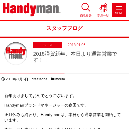
MENU
商品検索
商品一覧
お風呂やキッチンのリフォーム
ならハンディマン
スタッフブログ
morita
2018.01.05
2018謹賀新年、本日より通常営業で
す！！
投稿日
著者
スタッフブログカテゴリー
2018年1月5日
createone
morita
新年あけましておめでとうございます。
Handymanブランドマネージャーの森田です。
正月休みも終わり、Handymanは、本日から通常営業を開始して
います。