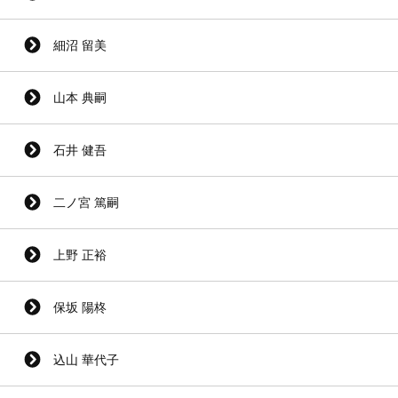
細沼 留美
山本 典嗣
石井 健吾
二ノ宮 篤嗣
上野 正裕
保坂 陽柊
込山 華代子