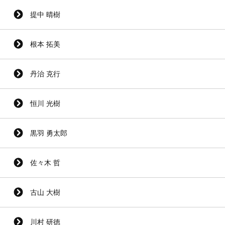
提中 晴樹
根本 拓美
丹治 克行
恒川 光樹
黒羽 勇太郎
佐々木 哲
古山 大樹
川村 研徳