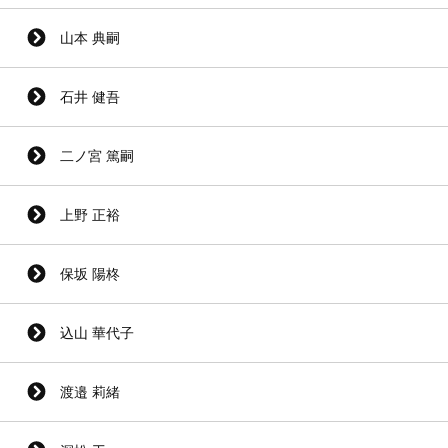
山本 典嗣
石井 健吾
二ノ宮 篤嗣
上野 正裕
保坂 陽柊
込山 華代子
渡邉 莉緒