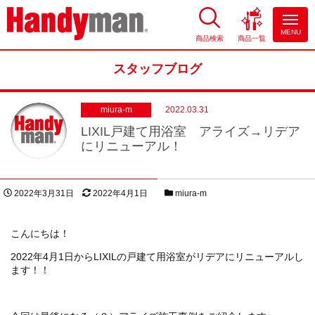
MENU
商品検索
商品一覧
お風呂やキッチンのリフォーム
ならハンディマン
スタッフブログ
miura-m
2022.03.31
LIXIL戸建て用浴室 アライズ→リデア
にリニューアル！
投稿日
更新日
スタッフブログカテゴリー
2022年3月31日
2022年4月1日
miura-m
著者
こんにちは！
2022年4月1日からLIXILの戸建て用浴室がリデアにリニューアルし
ます！！