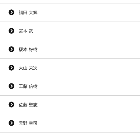
福田 大輝
宮本 武
榎本 好樹
大山 栄次
工藤 信樹
佐藤 聖志
天野 幸司