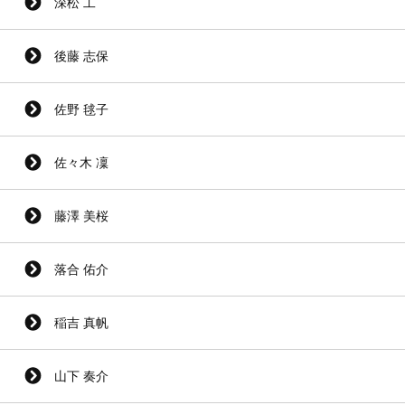
深松 工
後藤 志保
佐野 毬子
佐々木 凜
藤澤 美桜
落合 佑介
稲吉 真帆
山下 奏介