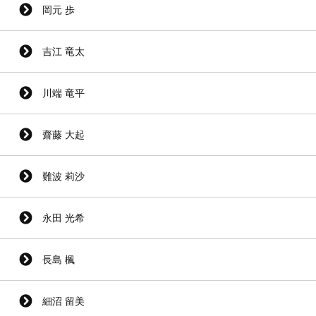
岡元 歩
吉江 竜太
川端 竜平
齋藤 大起
難波 莉沙
永田 光希
長島 楓
細沼 留美