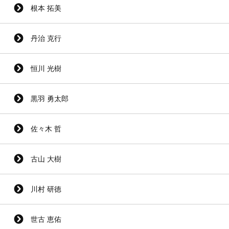
根本 拓美
丹治 克行
恒川 光樹
黒羽 勇太郎
佐々木 哲
古山 大樹
川村 研徳
世古 恵佑