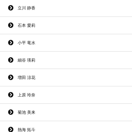
立川 静香
石本 愛莉
小平 竜水
細谷 瑛莉
増田 涼花
上原 玲奈
菊池 美来
熱海 拓斗