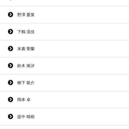
野澤 愛菜
下鶴 流佳
末廣 聖蘭
鈴木 南汐
柳下 龍介
岡本 卓
提中 晴樹