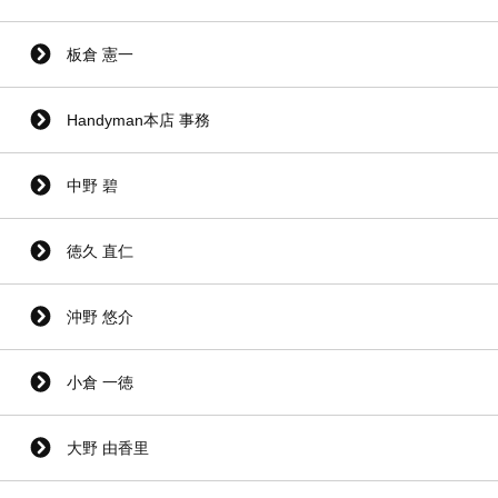
板倉 憲一
Handyman本店 事務
中野 碧
徳久 直仁
沖野 悠介
小倉 一徳
大野 由香里