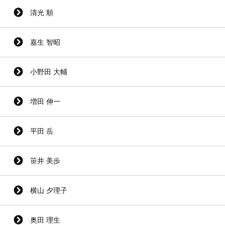
清光 順
嘉生 智昭
小野田 大輔
増田 伸一
平田 岳
笹井 美歩
横山 夕理子
奥田 理生