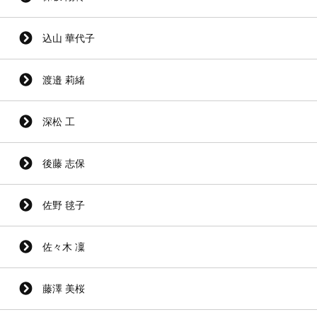
込山 華代子
渡邉 莉緒
深松 工
後藤 志保
佐野 毬子
佐々木 凜
藤澤 美桜