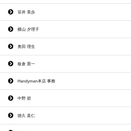
笹井 美歩
横山 夕理子
奥田 理生
板倉 憲一
Handyman本店 事務
中野 碧
徳久 直仁