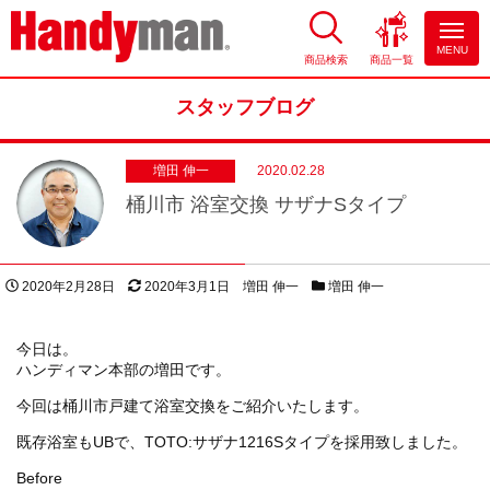
MENU
商品検索
商品一覧
お風呂やキッチンのリフォーム
ならハンディマン
スタッフブログ
増田 伸一
2020.02.28
桶川市 浴室交換 サザナSタイプ
投稿日
更新日
著者
スタッフブログカテゴリー
2020年2月28日
2020年3月1日
増田 伸一
増田 伸一
今日は。
ハンディマン本部の増田です。
今回は桶川市戸建て浴室交換をご紹介いたします。
既存浴室もUBで、TOTO:サザナ1216Sタイプを採用致しました。
Before