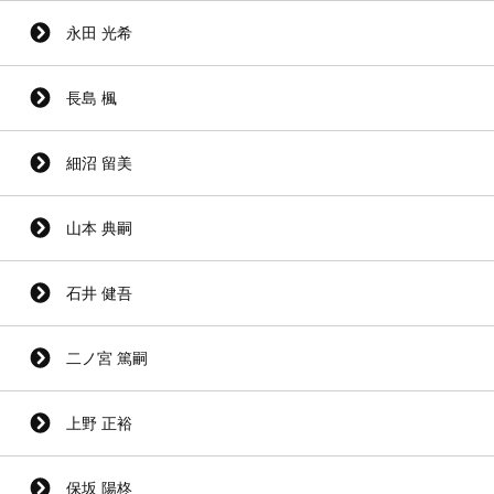
永田 光希
長島 楓
細沼 留美
山本 典嗣
石井 健吾
二ノ宮 篤嗣
上野 正裕
保坂 陽柊