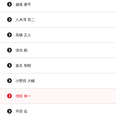
越後 康平
八木澤 亮二
高橋 正人
清光 順
嘉生 智昭
小野田 大輔
増田 伸一
平田 岳