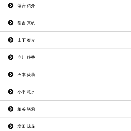
落合 佑介
稲吉 真帆
山下 奏介
立川 静香
石本 愛莉
小平 竜水
細谷 瑛莉
増田 涼花