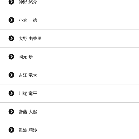
沖野 悠介
小倉 一徳
大野 由香里
岡元 歩
吉江 竜太
川端 竜平
齋藤 大起
難波 莉沙