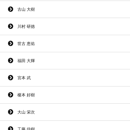
古山 大樹
川村 研徳
世古 恵佑
福田 大輝
宮本 武
榎本 好樹
大山 栄次
工藤 信樹