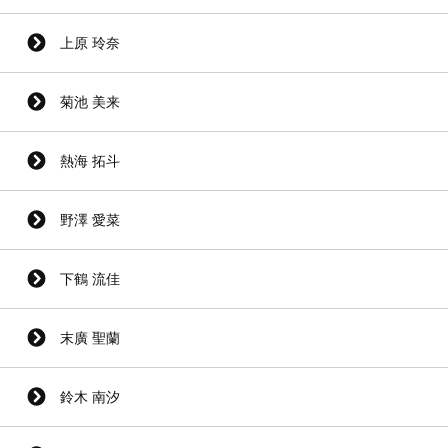
上原 玲奈
菊池 美来
熱海 拓斗
野澤 愛菜
下鶴 流佳
末廣 聖蘭
鈴木 南汐