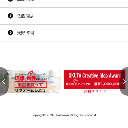
佐藤 聖志
天野 幸司
Copyright© 2026 Handyman. All Rights Reserved.