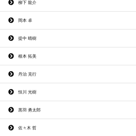
柳下 龍介
岡本 卓
提中 晴樹
根本 拓美
丹治 克行
恒川 光樹
黒羽 勇太郎
佐々木 哲