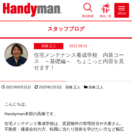
MENU
商品検索
商品一覧
お風呂やキッチンのリフォーム
ならハンディマン
スタッフブログ
高橋 正人
2021.08.31
住宅メンテナンス養成学校 内装コー
ス ～基礎編～ ちょこっと内容を見
せます！
投稿日
更新日
著者
スタッフブログカテゴリー
2021年8月31日
2025年2月3日
高橋 正人
高橋 正人
こんにちは。
Handyman本部の高橋です。
住宅メンテナンス養成学校は、賃貸物件の管理担当や大家さん、
不動産・建築会社の方、転職に当たり技術を学びたい方など幅広