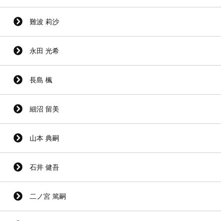
難波 莉沙
永田 光希
長島 楓
細沼 留美
山本 典嗣
石井 健吾
二ノ宮 篤嗣