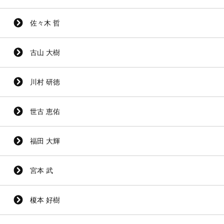
佐々木 哲
古山 大樹
川村 研徳
世古 恵佑
福田 大輝
宮本 武
榎本 好樹