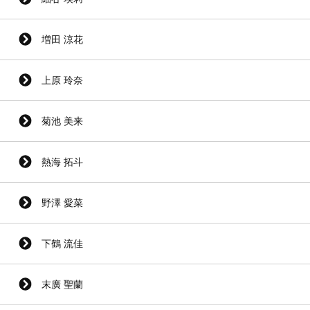
増田 涼花
上原 玲奈
菊池 美来
熱海 拓斗
野澤 愛菜
下鶴 流佳
末廣 聖蘭