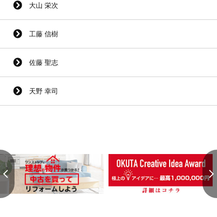
大山 栄次
工藤 信樹
佐藤 聖志
天野 幸司