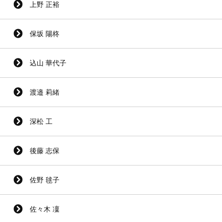
上野 正裕
保坂 陽柊
込山 華代子
渡邉 莉緒
深松 工
後藤 志保
佐野 毬子
佐々木 凜