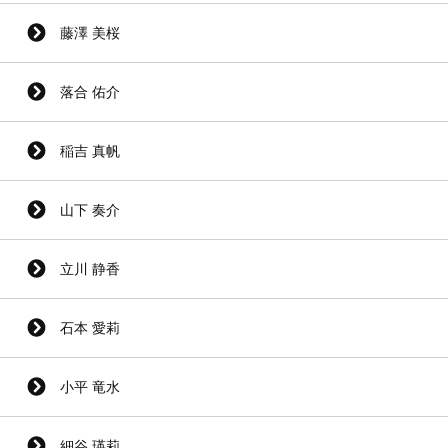
藤澤 美桜
落合 佑介
稲吉 真帆
山下 奏介
立川 静香
石本 愛莉
小平 竜水
細谷 瑛莉