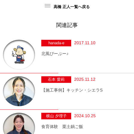
高橋 正人一覧へ戻る
関連記事
2017.11.10
hanada-e
北風ぴーぷー♪
2025.11.12
石本 愛莉
【施工事例】キッチン・シエラS
2024.10.25
横山 夕理子
食育体験 栗土鍋ご飯