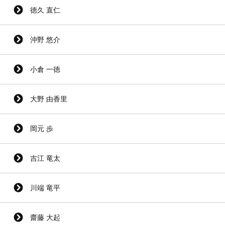
徳久 直仁
沖野 悠介
小倉 一徳
大野 由香里
岡元 歩
吉江 竜太
川端 竜平
齋藤 大起