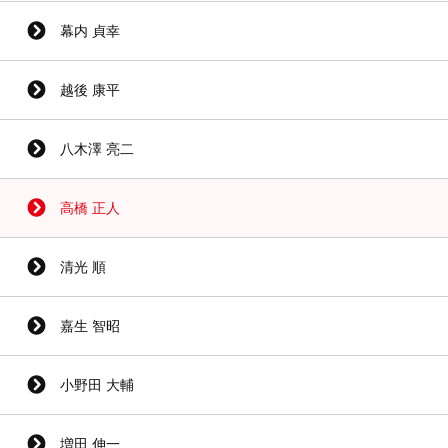
幕内 貞幸
越後 康平
八木澤 亮二
高橋 正人
清光 順
嘉生 智昭
小野田 大輔
増田 伸一