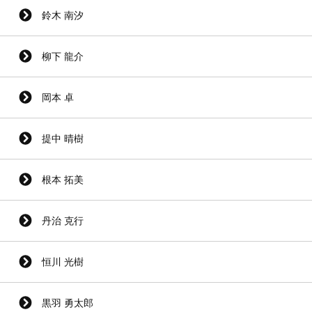
鈴木 南汐
柳下 龍介
岡本 卓
提中 晴樹
根本 拓美
丹治 克行
恒川 光樹
黒羽 勇太郎