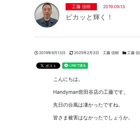
工藤 信樹
2019.09.13
ピカッと輝く！
投稿日
更新日
著者
スタッフ
2019年9月13日
2025年2月3日
工藤 信樹
工藤 信
こんにちは。
Handyman世田谷店の工藤です。
先日の台風は凄かったですね。
皆さま被害はなかったでしょうか。