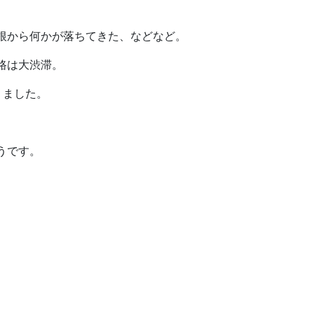
根から何かが落ちてきた、などなど。
路は大渋滞。
りました。
うです。