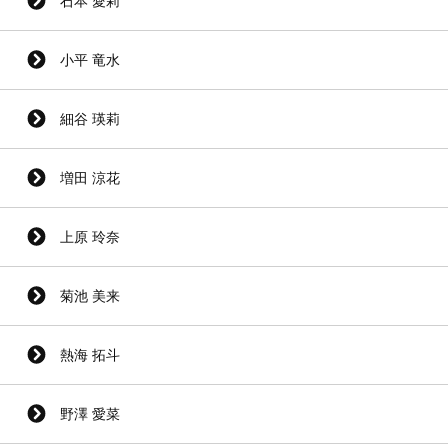
石本 愛莉
小平 竜水
細谷 瑛莉
増田 涼花
上原 玲奈
菊池 美来
熱海 拓斗
野澤 愛菜