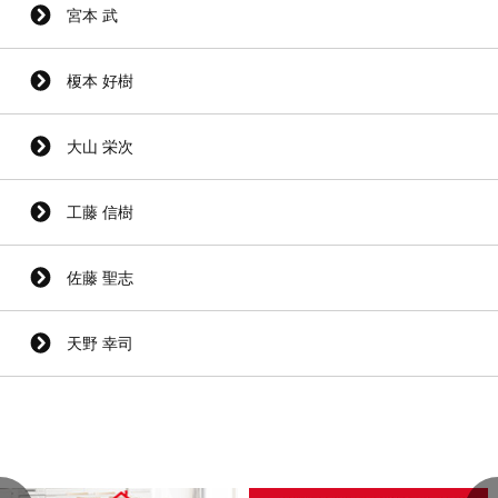
宮本 武
榎本 好樹
大山 栄次
工藤 信樹
佐藤 聖志
天野 幸司