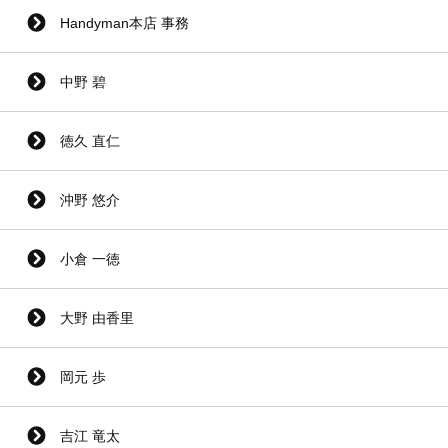
Handyman本店 事務
中野 碧
徳久 直仁
沖野 悠介
小倉 一徳
大野 由香里
岡元 歩
吉江 竜太