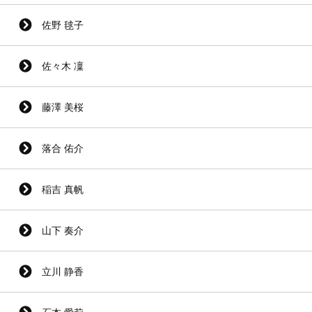
佐野 毬子
佐々木 凜
藤澤 美桜
落合 佑介
稲吉 真帆
山下 奏介
立川 静香