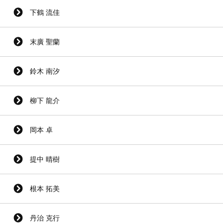
下鶴 流佳
末廣 聖蘭
鈴木 南汐
柳下 龍介
岡本 卓
提中 晴樹
根本 拓美
丹治 克行