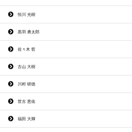
恒川 光樹
黒羽 勇太郎
佐々木 哲
古山 大樹
川村 研徳
世古 恵佑
福田 大輝