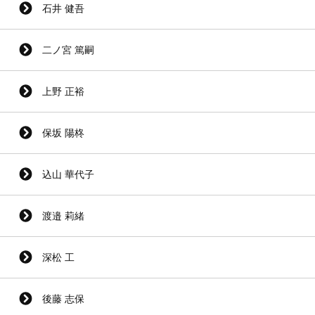
石井 健吾
二ノ宮 篤嗣
上野 正裕
保坂 陽柊
込山 華代子
渡邉 莉緒
深松 工
後藤 志保