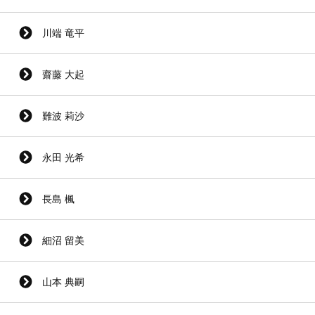
川端 竜平
齋藤 大起
難波 莉沙
永田 光希
長島 楓
細沼 留美
山本 典嗣