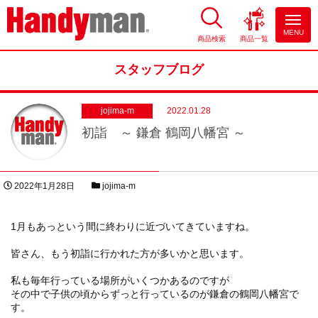
MENU
商品検索
商品一覧
お風呂やキッチンのリフォーム
ならハンディマン
スタッフブログ
jojima-m
2022.01.28
初詣 ～ 鎌倉 鶴岡八幡宮 ～
投稿日
スタッフブログカテゴリー
2022年1月28日
jojima-m
著者
1月もあっという間に終わりに近づいてきていますね。
皆さん、もう初詣に行かれた方が多いかと思います。
私も毎年行っている場所がいくつかあるのですが
その中で子供の頃からずっと行っているのが鎌倉の鶴岡八幡宮で
す。