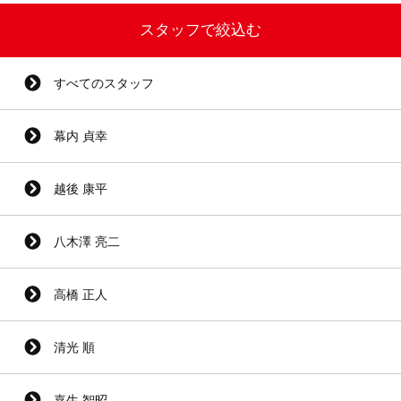
スタッフで絞込む
すべてのスタッフ
幕内 貞幸
越後 康平
八木澤 亮二
高橋 正人
清光 順
嘉生 智昭