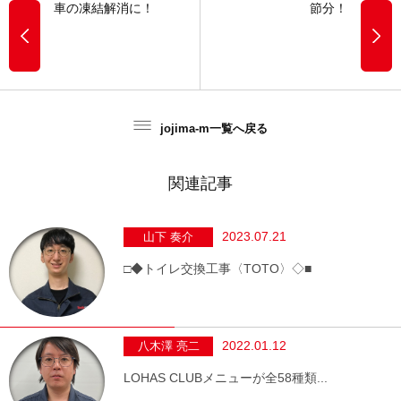
車の凍結解消に！
節分！
jojima-m一覧へ戻る
関連記事
2023.07.21
山下 奏介
□◆トイレ交換工事〈TOTO〉◇■
2022.01.12
八木澤 亮二
LOHAS CLUBメニューが全58種類...