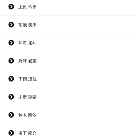
上原 玲奈
菊池 美来
熱海 拓斗
野澤 愛菜
下鶴 流佳
末廣 聖蘭
鈴木 南汐
柳下 龍介