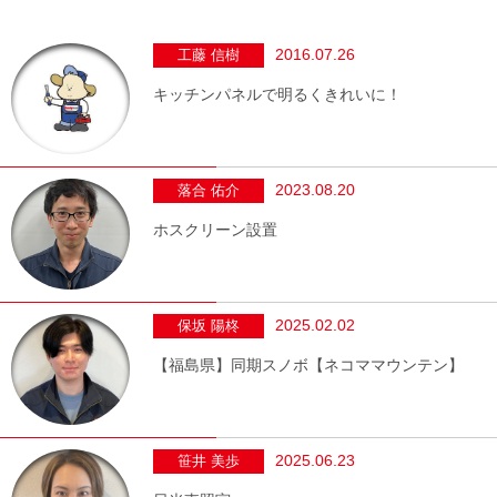
2016.07.26
工藤 信樹
キッチンパネルで明るくきれいに！
2023.08.20
落合 佑介
ホスクリーン設置
2025.02.02
保坂 陽柊
【福島県】同期スノボ【ネコママウンテン】
2025.06.23
笹井 美歩