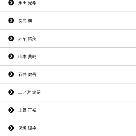
永田 光希
長島 楓
細沼 留美
山本 典嗣
石井 健吾
二ノ宮 篤嗣
上野 正裕
保坂 陽柊