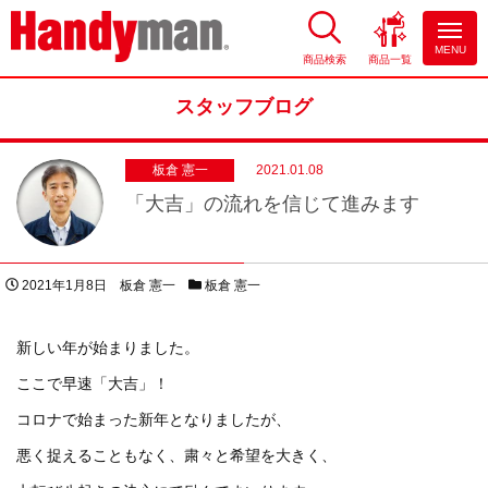
MENU
商品検索
商品一覧
お風呂やキッチンのリフォーム
ならハンディマン
スタッフブログ
板倉 憲一
2021.01.08
「大吉」の流れを信じて進みます
投稿日
著者
スタッフブログカテゴリー
2021年1月8日
板倉 憲一
板倉 憲一
新しい年が始まりました。
ここで早速「大吉」！
コロナで始まった新年となりましたが、
悪く捉えることもなく、粛々と希望を大きく、