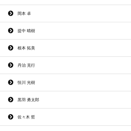
岡本 卓
提中 晴樹
根本 拓美
丹治 克行
恒川 光樹
黒羽 勇太郎
佐々木 哲