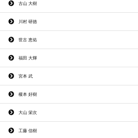
古山 大樹
川村 研徳
世古 恵佑
福田 大輝
宮本 武
榎本 好樹
大山 栄次
工藤 信樹