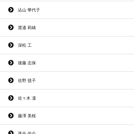
込山 華代子
渡邉 莉緒
深松 工
後藤 志保
佐野 毬子
佐々木 凜
藤澤 美桜
落合 佑介