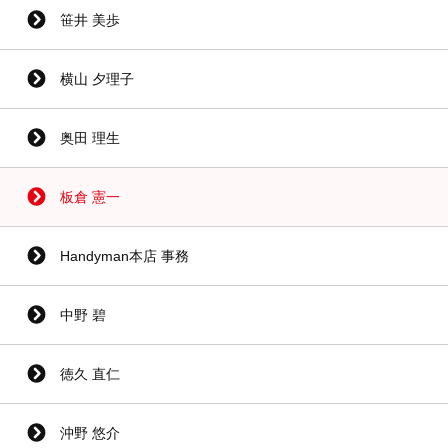
笹井 美歩
横山 夕理子
奥田 理生
板倉 憲一
Handyman本店 事務
中野 碧
徳久 直仁
沖野 悠介