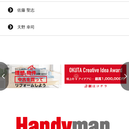
佐藤 聖志
天野 幸司