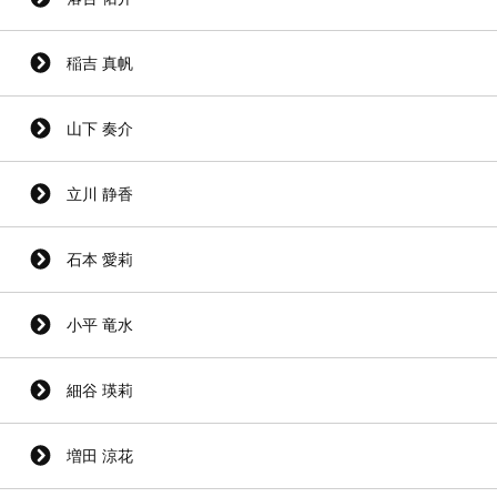
稲吉 真帆
山下 奏介
立川 静香
石本 愛莉
小平 竜水
細谷 瑛莉
増田 涼花