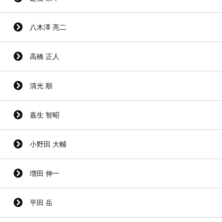
八木澤 亮二
高橋 正人
清光 順
嘉生 智昭
小野田 大輔
増田 伸一
平田 岳