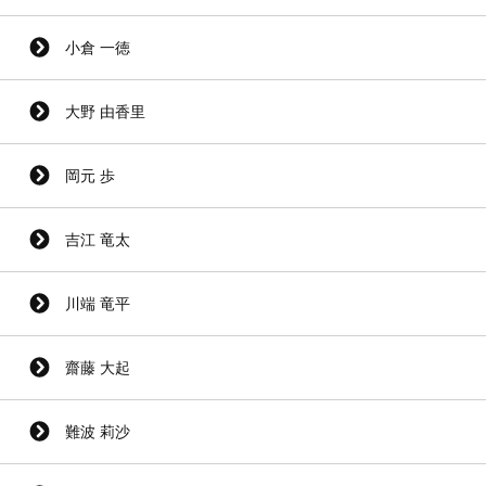
小倉 一徳
大野 由香里
岡元 歩
吉江 竜太
川端 竜平
齋藤 大起
難波 莉沙