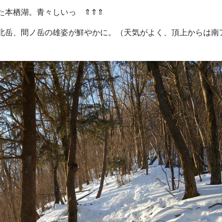
た本栖湖。青々しいっ ⇑⇑⇑
北岳、間ノ岳の雄姿が鮮やかに。（天気がよく、頂上からは南