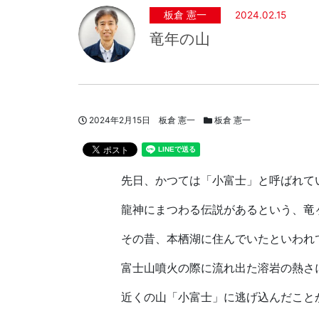
板倉 憲一
2024.02.15
竜年の山
投稿日
著者
スタッフブログカテゴリー
2024年2月15日
板倉 憲一
板倉 憲一
先日、かつては「小富士」と呼ばれて
龍神にまつわる伝説があるという、竜
その昔、本栖湖に住んでいたといわれ
富士山噴火の際に流れ出た溶岩の熱さ
近くの山「小富士」に逃げ込んだこと