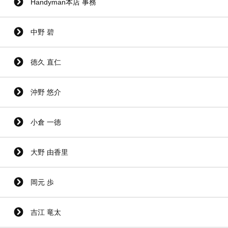
Handyman本店 事務
中野 碧
徳久 直仁
沖野 悠介
小倉 一徳
大野 由香里
岡元 歩
吉江 竜太