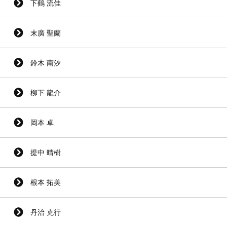
下鶴 流佳
末廣 聖蘭
鈴木 南汐
柳下 龍介
岡本 卓
提中 晴樹
根本 拓美
丹治 克行