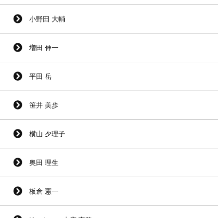
小野田 大輔
増田 伸一
平田 岳
笹井 美歩
横山 夕理子
奥田 理生
板倉 憲一