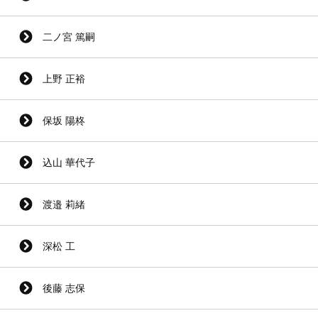
二ノ宮 篤嗣
上野 正裕
保坂 陽柊
込山 華代子
渡邉 莉緒
深松 工
後藤 志保