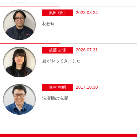
2023.03.24
奥田 理生
花粉症
2026.07.31
後藤 志保
夏がやってきました
2017.10.30
嘉生 智昭
洗濯機の洗濯！