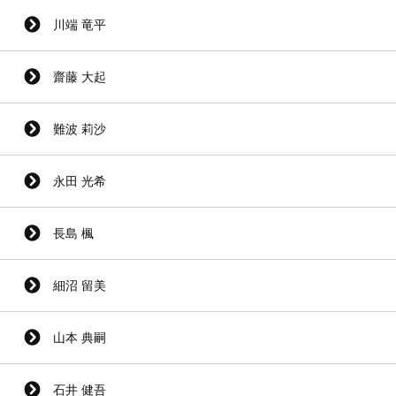
川端 竜平
齋藤 大起
難波 莉沙
永田 光希
長島 楓
細沼 留美
山本 典嗣
石井 健吾