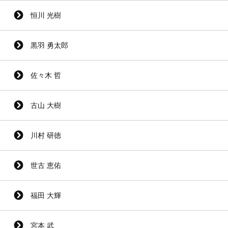
恒川 光樹
黒羽 勇太郎
佐々木 哲
古山 大樹
川村 研徳
世古 恵佑
福田 大輝
宮本 武