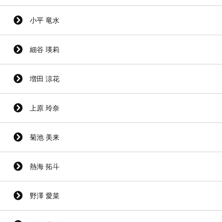
小平 竜水
細谷 瑛莉
増田 涼花
上原 玲奈
菊池 美来
熱海 拓斗
野澤 愛菜