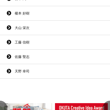
榎本 好樹
大山 栄次
工藤 信樹
佐藤 聖志
天野 幸司