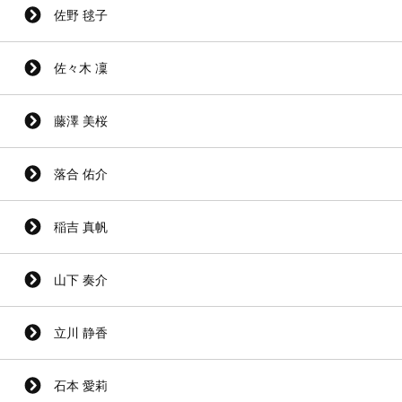
佐野 毬子
佐々木 凜
藤澤 美桜
落合 佑介
稲吉 真帆
山下 奏介
立川 静香
石本 愛莉