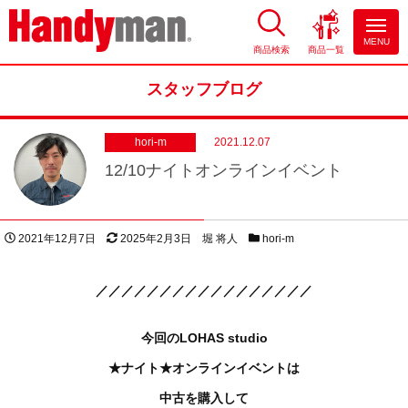
MENU
商品検索
商品一覧
お風呂やキッチンのリフォーム
ならハンディマン
スタッフブログ
hori-m
2021.12.07
12/10ナイトオンラインイベント
投稿日
更新日
著者
スタッフブログカテゴリー
2021年12月7日
2025年2月3日
堀 将人
hori-m
／／／／／／／／／／／／／／／／／
今回のLOHAS studio
★ナイト★オンラインイベントは
中古を購入して