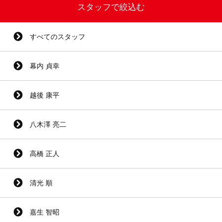
スタッフで絞込む
すべてのスタッフ
幕内 貞幸
越後 康平
八木澤 亮二
高橋 正人
清光 順
嘉生 智昭