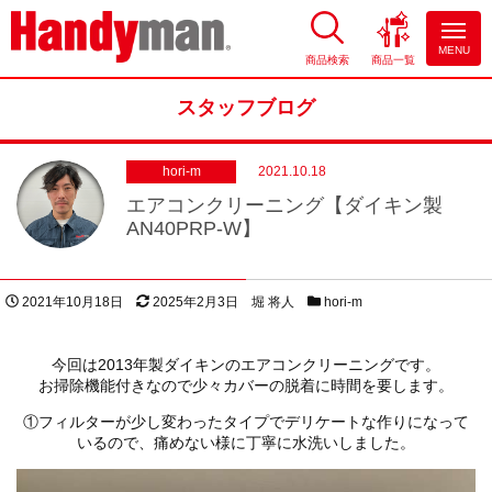
MENU
商品検索
商品一覧
お風呂やキッチンのリフォーム
ならハンディマン
スタッフブログ
hori-m
2021.10.18
エアコンクリーニング【ダイキン製
AN40PRP-W】
投稿日
更新日
著者
スタッフブログカテゴリー
2021年10月18日
2025年2月3日
堀 将人
hori-m
今回は2013年製ダイキンのエアコンクリーニングです。
お掃除機能付きなので少々カバーの脱着に時間を要します。
①フィルターが少し変わったタイプでデリケートな作りになって
いるので、痛めない様に丁寧に水洗いしました。