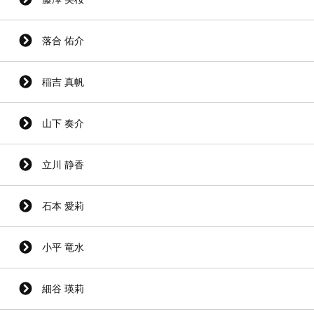
落合 佑介
稲吉 真帆
山下 奏介
立川 静香
石本 愛莉
小平 竜水
細谷 瑛莉