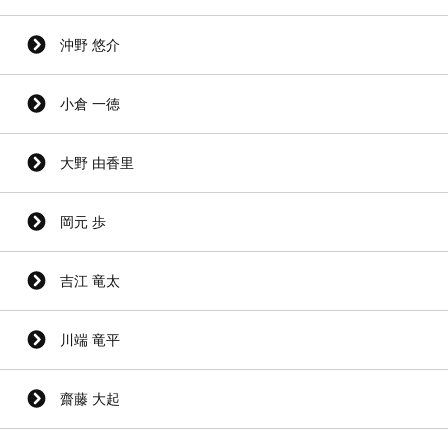
沖野 悠介
小倉 一徳
大野 由香里
岡元 歩
吉江 竜太
川端 竜平
齋藤 大起