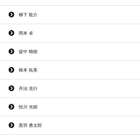
柳下 龍介
岡本 卓
提中 晴樹
根本 拓美
丹治 克行
恒川 光樹
黒羽 勇太郎