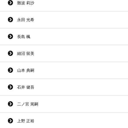
難波 莉沙
永田 光希
長島 楓
細沼 留美
山本 典嗣
石井 健吾
二ノ宮 篤嗣
上野 正裕