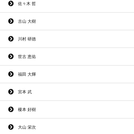
佐々木 哲
古山 大樹
川村 研徳
世古 恵佑
福田 大輝
宮本 武
榎本 好樹
大山 栄次