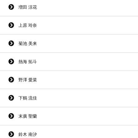
増田 涼花
上原 玲奈
菊池 美来
熱海 拓斗
野澤 愛菜
下鶴 流佳
末廣 聖蘭
鈴木 南汐