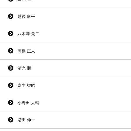
越後 康平
八木澤 亮二
高橋 正人
清光 順
嘉生 智昭
小野田 大輔
増田 伸一