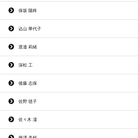
保坂 陽柊
込山 華代子
渡邉 莉緒
深松 工
後藤 志保
佐野 毬子
佐々木 凜
藤澤 美桜