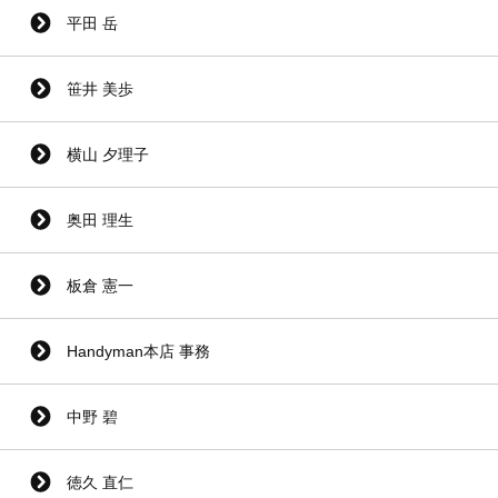
平田 岳
笹井 美歩
横山 夕理子
奥田 理生
板倉 憲一
Handyman本店 事務
中野 碧
徳久 直仁