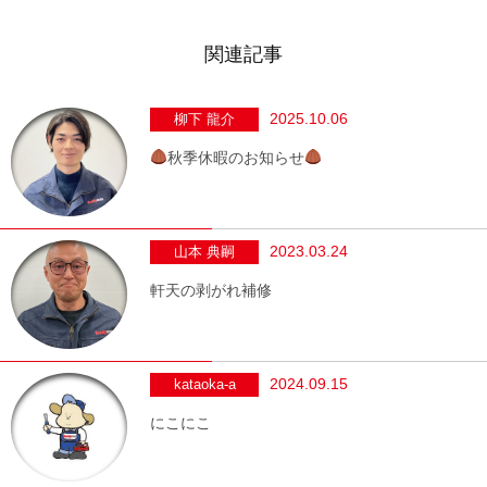
関連記事
2025.10.06
柳下 龍介
秋季休暇のお知らせ
2023.03.24
山本 典嗣
軒天の剥がれ補修
2024.09.15
kataoka-a
にこにこ