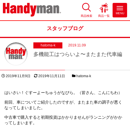
MENU
商品検索
商品一覧
お風呂やキッチンのリフォーム
ならハンディマン
スタッフブログ
hatoma-k
2019.11.09
多機能工はつらいよ〜またまた代車編
投稿日
更新日
スタッフブログカテゴリー
2019年11月9日
2019年11月11日
hatoma-k
著者
はいさい！ぐすーよーちゅうがなびら。（皆さん、こんにちわ）
前回、車についてご紹介したのですが、またまた車の調子が悪く
なってしまいました。
中古車で購入すると初期投資はかかりませんがランニングがかか
ってしまいます。