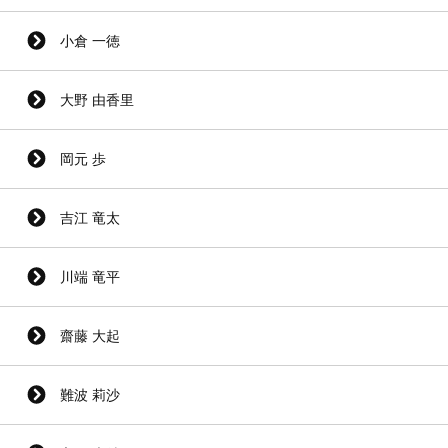
小倉 一徳
大野 由香里
岡元 歩
吉江 竜太
川端 竜平
齋藤 大起
難波 莉沙