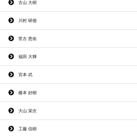
古山 大樹
川村 研徳
世古 恵佑
福田 大輝
宮本 武
榎本 好樹
大山 栄次
工藤 信樹