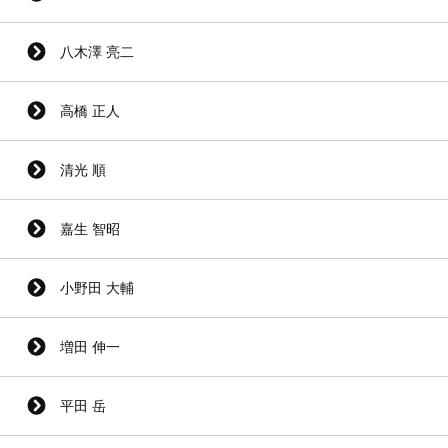
八木澤 亮二
高橋 正人
清光 順
嘉生 智昭
小野田 大輔
増田 伸一
平田 岳