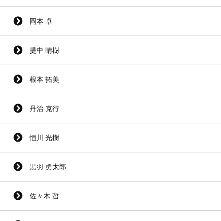
岡本 卓
提中 晴樹
根本 拓美
丹治 克行
恒川 光樹
黒羽 勇太郎
佐々木 哲