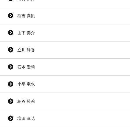
稲吉 真帆
山下 奏介
立川 静香
石本 愛莉
小平 竜水
細谷 瑛莉
増田 涼花