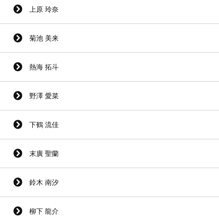
上原 玲奈
菊池 美来
熱海 拓斗
野澤 愛菜
下鶴 流佳
末廣 聖蘭
鈴木 南汐
柳下 龍介