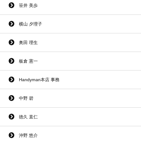
笹井 美歩
横山 夕理子
奥田 理生
板倉 憲一
Handyman本店 事務
中野 碧
徳久 直仁
沖野 悠介