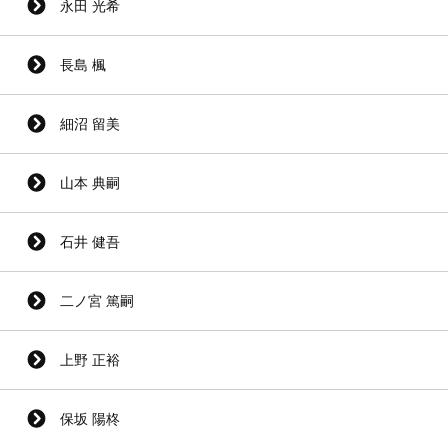
永田 光希
長島 楓
細沼 留美
山本 典嗣
石井 健吾
二ノ宮 篤嗣
上野 正裕
保坂 陽柊