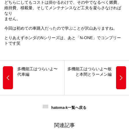
どちらにしてもコストは掛かるわけで、その中でなるべく燃費、
維持費、積載量、そしてメンテナンスなど工夫を凝らさなければ
なり
ません。
今回は初めての車購入だったので学ぶことが沢山ありますね。
とりあえずホンダの
N
シリーズは、あと「
N-ONE
」でコンプリー
トです笑
多機能工はつらいよ〜
多機能工はつらいよ〜板
代車編
と本間とラーメン編
hatoma-k一覧へ戻る
関連記事