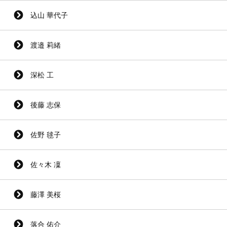
込山 華代子
渡邉 莉緒
深松 工
後藤 志保
佐野 毬子
佐々木 凜
藤澤 美桜
落合 佑介