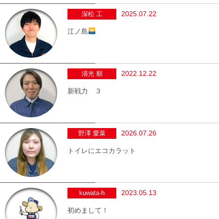
2025.07.22
深松 工
江ノ島
2022.12.22
清光 順
新戦力 ３
2026.07.26
野澤 愛菜
トイレにエコカラット
2023.05.13
kuwata-h
初めまして！