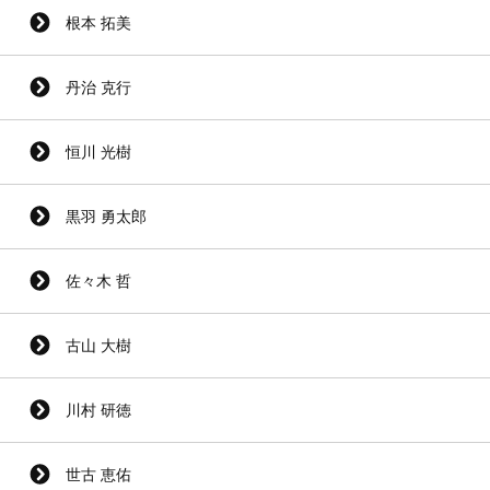
根本 拓美
丹治 克行
恒川 光樹
黒羽 勇太郎
佐々木 哲
古山 大樹
川村 研徳
世古 恵佑