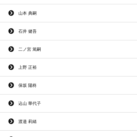
山本 典嗣
石井 健吾
二ノ宮 篤嗣
上野 正裕
保坂 陽柊
込山 華代子
渡邉 莉緒