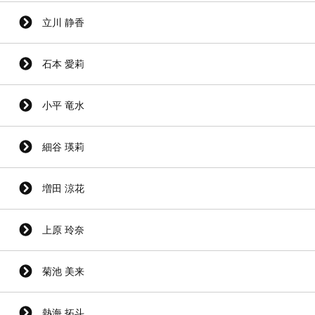
立川 静香
石本 愛莉
小平 竜水
細谷 瑛莉
増田 涼花
上原 玲奈
菊池 美来
熱海 拓斗