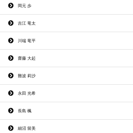
岡元 歩
吉江 竜太
川端 竜平
齋藤 大起
難波 莉沙
永田 光希
長島 楓
細沼 留美