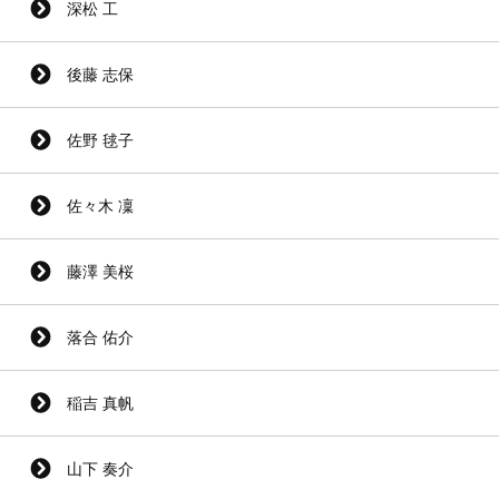
深松 工
後藤 志保
佐野 毬子
佐々木 凜
藤澤 美桜
落合 佑介
稲吉 真帆
山下 奏介