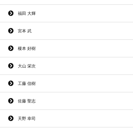
福田 大輝
宮本 武
榎本 好樹
大山 栄次
工藤 信樹
佐藤 聖志
天野 幸司