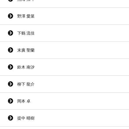
野澤 愛菜
下鶴 流佳
末廣 聖蘭
鈴木 南汐
柳下 龍介
岡本 卓
提中 晴樹