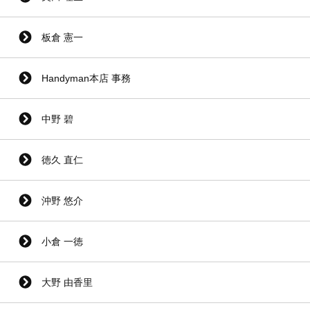
板倉 憲一
Handyman本店 事務
中野 碧
徳久 直仁
沖野 悠介
小倉 一徳
大野 由香里