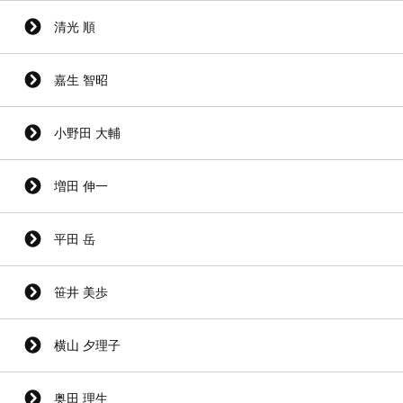
清光 順
嘉生 智昭
小野田 大輔
増田 伸一
平田 岳
笹井 美歩
横山 夕理子
奥田 理生