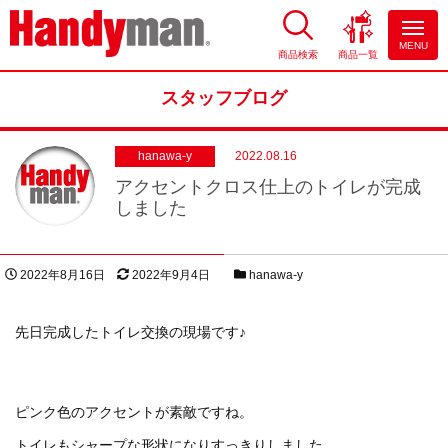
MENU
商品検索
商品一覧
お風呂やキッチンのリフォーム
ならハンディマン
スタッフブログ
hanawa-y
2022.08.16
アクセントクロス仕上のトイレが完成
しました
投稿日
更新日
スタッフブログカテゴリー
2022年8月16日
2022年9月4日
hanawa-y
著者
先日完成したトイレ交換の現場です♪
ピンク色のアクセントが素敵ですね。
トイレもシャープな形状になりすっきりしました。