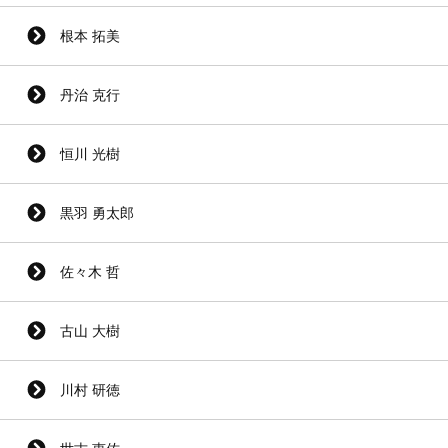
根本 拓美
丹治 克行
恒川 光樹
黒羽 勇太郎
佐々木 哲
古山 大樹
川村 研徳