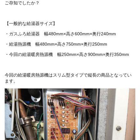
ご存知でしたか？
【一般的な給湯器サイズ】
・ガスふろ給湯器 幅480mm×高さ600mm×奥行240mm
・給湯熱源機 幅480mm×高さ750mm×奥行250mm
・今回の給湯暖房熱源機 幅250mm×高さ900mm×奥行350mm
今回の給湯暖房熱源機はスリム型タイプで縦長の商品となってい
ます。