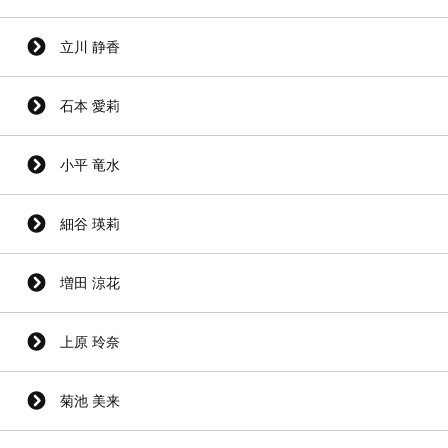
立川 静香
石本 愛莉
小平 竜水
細谷 瑛莉
増田 涼花
上原 玲奈
菊池 美来