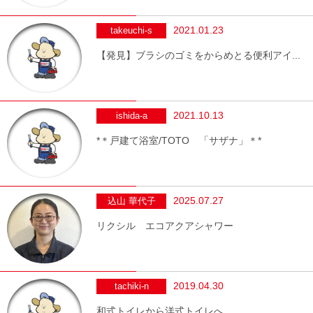
2021.01.23
takeuchi-s
【発見】ブラシのゴミをからめとる便利アイ...
2021.10.13
ishida-a
*＊戸建て浴室/TOTO 「サザナ」＊*
2025.07.27
込山 華代子
リクシル エコアクアシャワー
2019.04.30
tachiki-n
和式トイレから洋式トイレへ