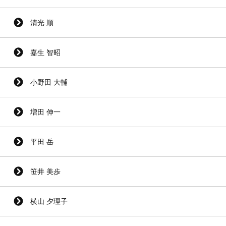
清光 順
嘉生 智昭
小野田 大輔
増田 伸一
平田 岳
笹井 美歩
横山 夕理子