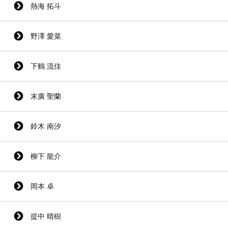
熱海 拓斗
野澤 愛菜
下鶴 流佳
末廣 聖蘭
鈴木 南汐
柳下 龍介
岡本 卓
提中 晴樹