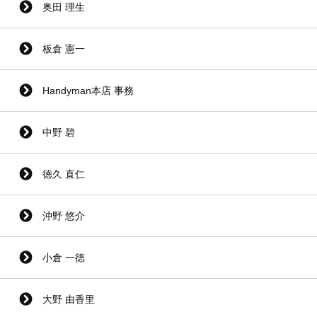
奥田 理生
板倉 憲一
Handyman本店 事務
中野 碧
徳久 直仁
沖野 悠介
小倉 一徳
大野 由香里