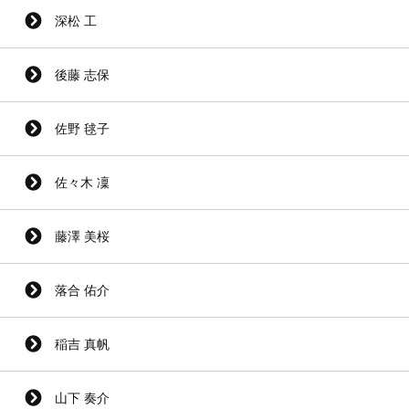
深松 工
後藤 志保
佐野 毬子
佐々木 凜
藤澤 美桜
落合 佑介
稲吉 真帆
山下 奏介