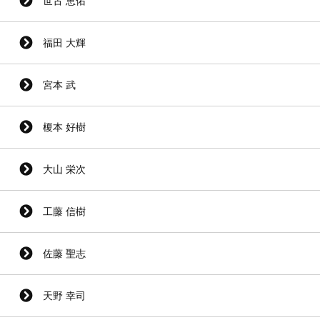
世古 恵佑
福田 大輝
宮本 武
榎本 好樹
大山 栄次
工藤 信樹
佐藤 聖志
天野 幸司