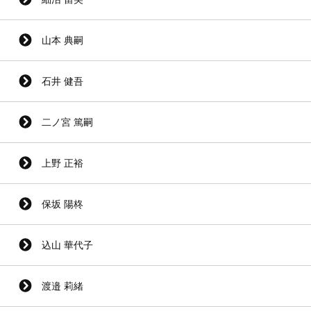
山本 典嗣
石井 健吾
二ノ宮 篤嗣
上野 正裕
保坂 陽柊
込山 華代子
渡邉 莉緒