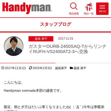
MENU
商品検索
商品一覧
お風呂やキッチンのリフォーム
ならハンディマン
スタッフブログ
越後 康平
2017.11.01
ガスターOURB-2450SAQ-Tからリンナ
イRUFH-VS2400AT2-3へ交換
投稿日
更新日
著者
スタッフブログカテゴリー
2017年11月1日
2025年2月3日
越後康平
越後 康平
こんにちは。
Handyman comrade本部の越後です。
最近、朝と夕方はだいぶ寒くなりましたね( ；´Д｀)今年は寒暖差