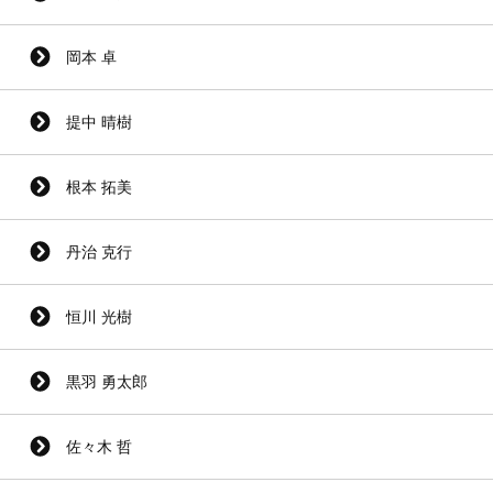
岡本 卓
提中 晴樹
根本 拓美
丹治 克行
恒川 光樹
黒羽 勇太郎
佐々木 哲