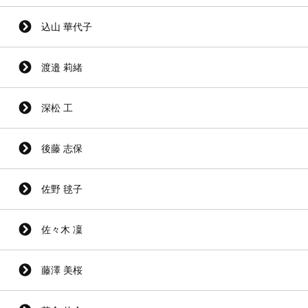
込山 華代子
渡邉 莉緒
深松 工
後藤 志保
佐野 毬子
佐々木 凜
藤澤 美桜