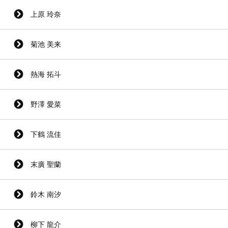
上原 玲奈
菊池 美来
熱海 拓斗
野澤 愛菜
下鶴 流佳
末廣 聖蘭
鈴木 南汐
柳下 龍介