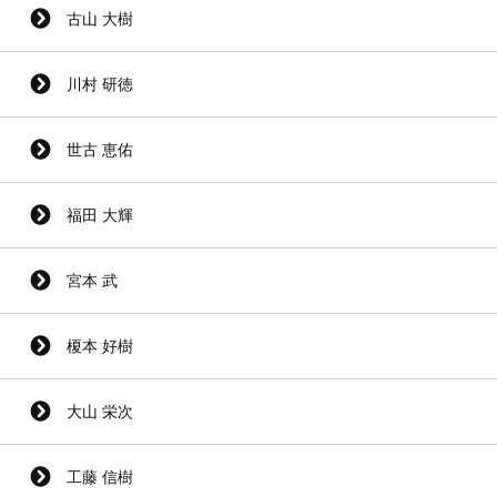
古山 大樹
川村 研徳
世古 恵佑
福田 大輝
宮本 武
榎本 好樹
大山 栄次
工藤 信樹