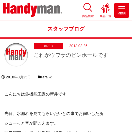
MENU
商品検索
商品一覧
お風呂やキッチンのリフォーム
ならハンディマン
スタッフブログ
arai-k
2018.03.25
これがウワサのピンホールです
投稿日
スタッフブログカテゴリー
2018年3月25日
arai-k
著者
こんにちは多機能工課の新井です
先日、水漏れを見てもらいたいとの事でお伺いした所
シューっと音が聞こえます。