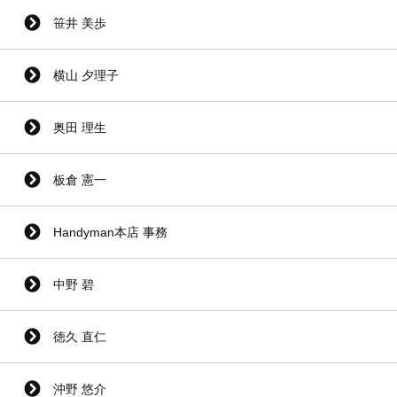
笹井 美歩
横山 夕理子
奥田 理生
板倉 憲一
Handyman本店 事務
中野 碧
徳久 直仁
沖野 悠介