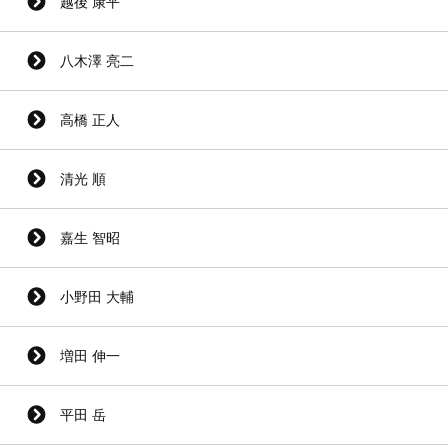
越後 康平
八木澤 亮二
高橋 正人
清光 順
嘉生 智昭
小野田 大輔
増田 伸一
平田 岳