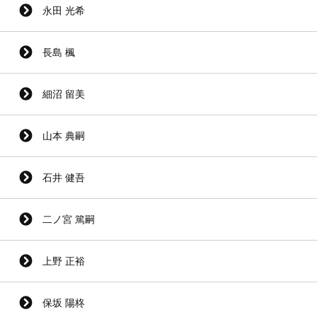
永田 光希
長島 楓
細沼 留美
山本 典嗣
石井 健吾
二ノ宮 篤嗣
上野 正裕
保坂 陽柊