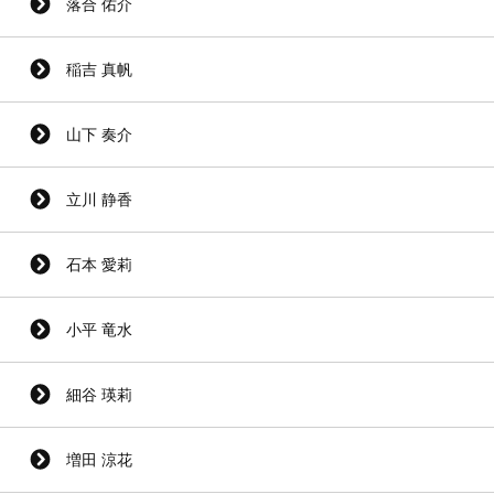
落合 佑介
稲吉 真帆
山下 奏介
立川 静香
石本 愛莉
小平 竜水
細谷 瑛莉
増田 涼花