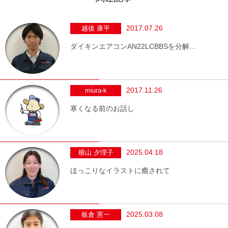
2017.07.26
越後 康平
ダイキンエアコンAN22LCBBSを分解...
2017.11.26
miura-k
寒くなる前のお話し
2025.04.18
横山 夕理子
ほっこりなイラストに癒されて
2025.03.08
板倉 憲一