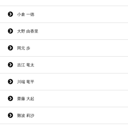
小倉 一徳
大野 由香里
岡元 歩
吉江 竜太
川端 竜平
齋藤 大起
難波 莉沙