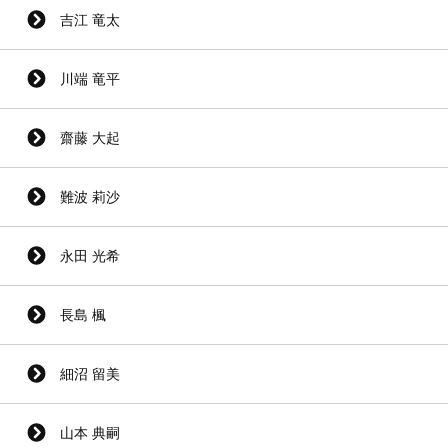
吉江 竜太
川端 竜平
齋藤 大起
難波 莉沙
永田 光希
長島 楓
細沼 留美
山本 典嗣