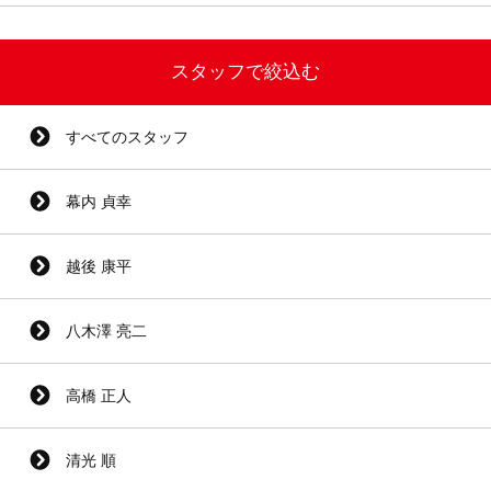
スタッフで絞込む
すべてのスタッフ
幕内 貞幸
越後 康平
八木澤 亮二
高橋 正人
清光 順