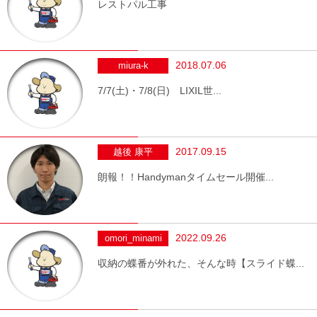
レストパル工事
2018.07.06
miura-k
7/7(土)・7/8(日) LIXIL世...
2017.09.15
越後 康平
朗報！！Handymanタイムセール開催...
2022.09.26
omori_minami
収納の蝶番が外れた、そんな時【スライド蝶...