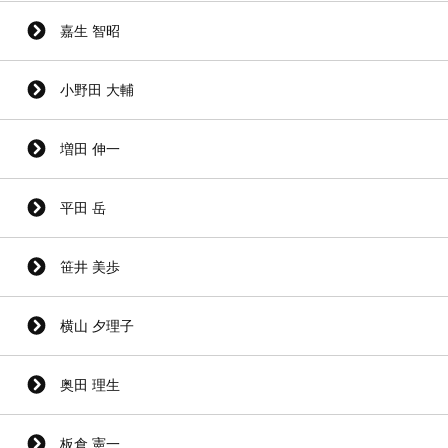
嘉生 智昭
小野田 大輔
増田 伸一
平田 岳
笹井 美歩
横山 夕理子
奥田 理生
板倉 憲一