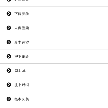
下鶴 流佳
末廣 聖蘭
鈴木 南汐
柳下 龍介
岡本 卓
提中 晴樹
根本 拓美