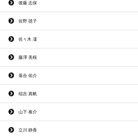
後藤 志保
佐野 毬子
佐々木 凜
藤澤 美桜
落合 佑介
稲吉 真帆
山下 奏介
立川 静香