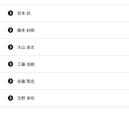
宮本 武
榎本 好樹
大山 栄次
工藤 信樹
佐藤 聖志
天野 幸司