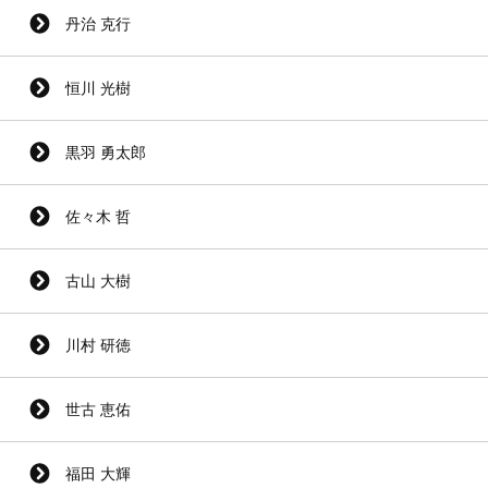
丹治 克行
恒川 光樹
黒羽 勇太郎
佐々木 哲
古山 大樹
川村 研徳
世古 恵佑
福田 大輝