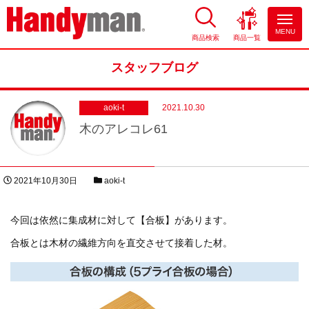
MENU
商品検索
商品一覧
お風呂やキッチンのリフォーム
ならハンディマン
スタッフブログ
aoki-t
2021.10.30
木のアレコレ61
投稿日
スタッフブログカテゴリー
2021年10月30日
aoki-t
著者
今回は依然に集成材に対して【合板】があります。
合板とは木材の繊維方向を直交させて接着した材。