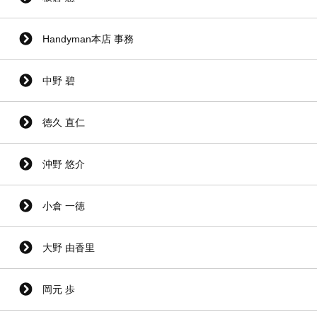
Handyman本店 事務
中野 碧
徳久 直仁
沖野 悠介
小倉 一徳
大野 由香里
岡元 歩