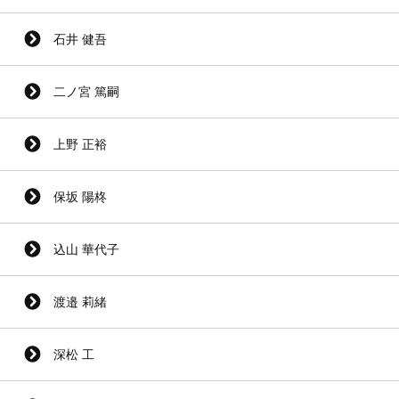
石井 健吾
二ノ宮 篤嗣
上野 正裕
保坂 陽柊
込山 華代子
渡邉 莉緒
深松 工