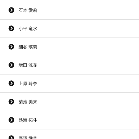
石本 愛莉
小平 竜水
細谷 瑛莉
増田 涼花
上原 玲奈
菊池 美来
熱海 拓斗
野澤 愛菜