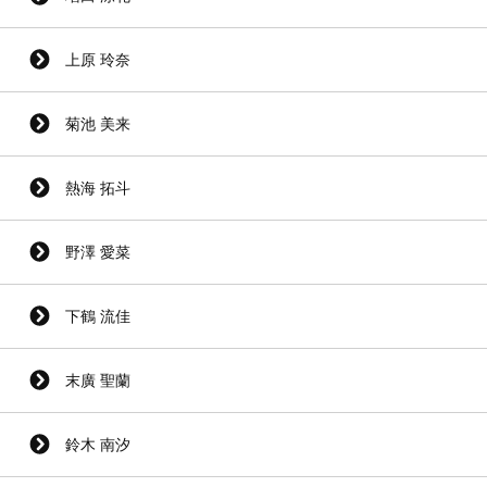
上原 玲奈
菊池 美来
熱海 拓斗
野澤 愛菜
下鶴 流佳
末廣 聖蘭
鈴木 南汐