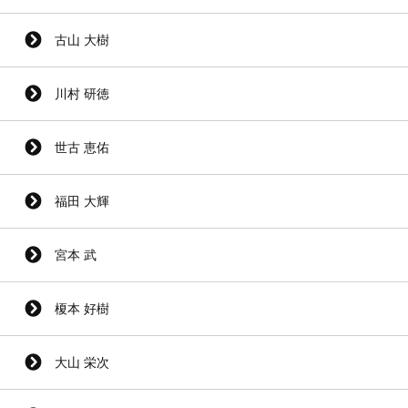
古山 大樹
川村 研徳
世古 恵佑
福田 大輝
宮本 武
榎本 好樹
大山 栄次