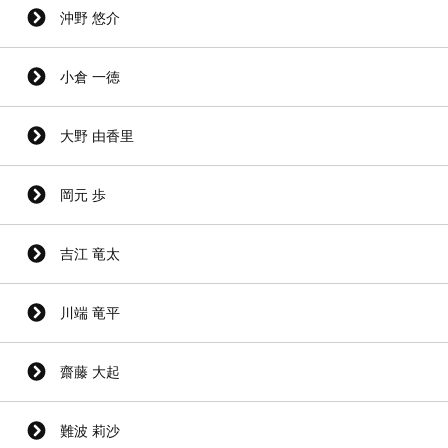
沖野 悠介
小倉 一徳
大野 由香里
岡元 歩
吉江 竜太
川端 竜平
齋藤 大起
難波 莉沙