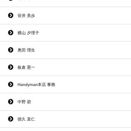
笹井 美歩
横山 夕理子
奥田 理生
板倉 憲一
Handyman本店 事務
中野 碧
徳久 直仁