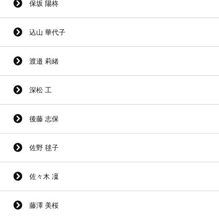
保坂 陽柊
込山 華代子
渡邉 莉緒
深松 工
後藤 志保
佐野 毬子
佐々木 凜
藤澤 美桜