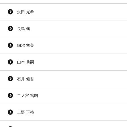
永田 光希
長島 楓
細沼 留美
山本 典嗣
石井 健吾
二ノ宮 篤嗣
上野 正裕