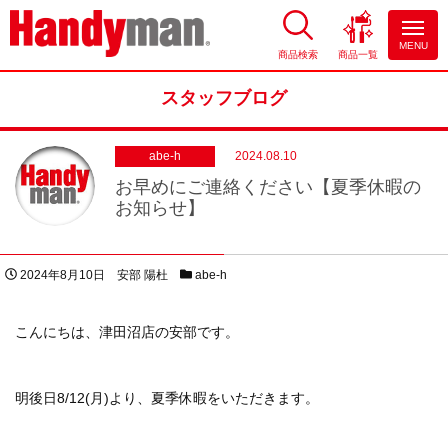
MENU
商品検索
商品一覧
お風呂やキッチンのリフォーム
ならハンディマン
スタッフブログ
abe-h
2024.08.10
お早めにご連絡ください【夏季休暇の
お知らせ】
投稿日
著者
スタッフブログカテゴリー
2024年8月10日
安部 陽杜
abe-h
こんにちは、津田沼店の安部です。
明後日8/12(月)より、夏季休暇をいただきます。