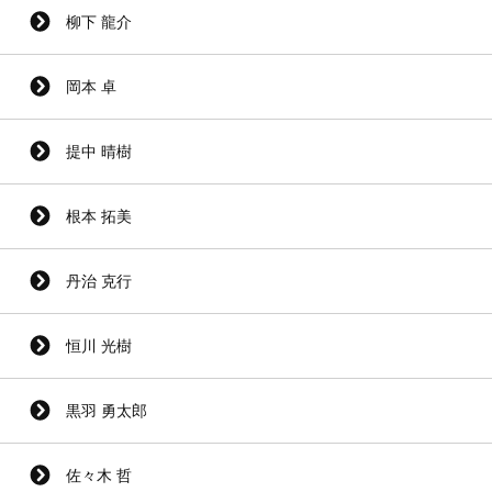
柳下 龍介
岡本 卓
提中 晴樹
根本 拓美
丹治 克行
恒川 光樹
黒羽 勇太郎
佐々木 哲