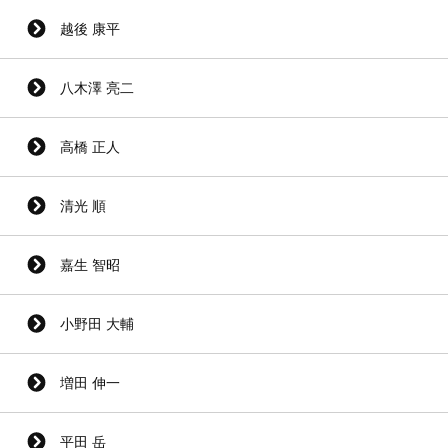
越後 康平
八木澤 亮二
高橋 正人
清光 順
嘉生 智昭
小野田 大輔
増田 伸一
平田 岳