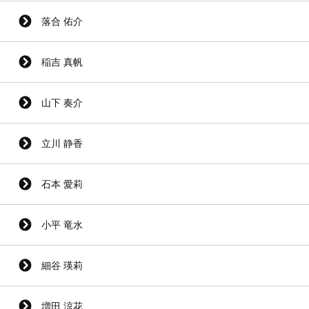
落合 佑介
稲吉 真帆
山下 奏介
立川 静香
石本 愛莉
小平 竜水
細谷 瑛莉
増田 涼花