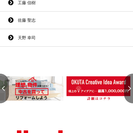
工藤 信樹
佐藤 聖志
天野 幸司