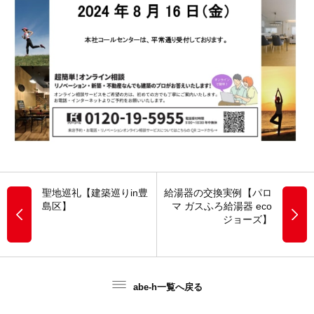
聖地巡礼【建築巡りin豊
給湯器の交換実例【パロ
島区】
マ ガスふろ給湯器 eco
ジョーズ】
abe-h一覧へ戻る