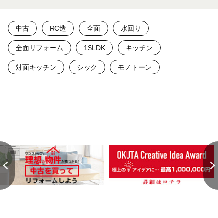
中古
RC造
全面
水回り
全面リフォーム
1SLDK
キッチン
対面キッチン
シック
モノトーン