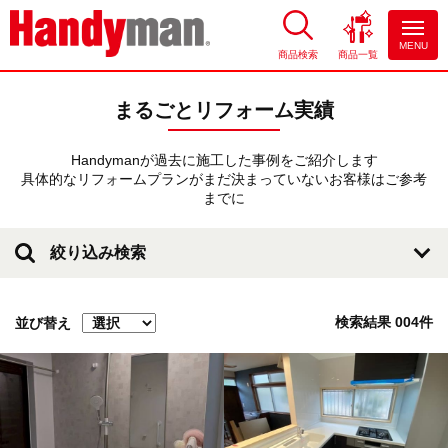
MENU
商品検索
商品一覧
お風呂やキッチンのリフォーム
ならハンディマン
まるごとリフォーム実績
Handymanが過去に施工した事例をご紹介します
具体的なリフォームプランがまだ決まっていないお客様はご参考
までに
絞り込み検索
検索結果
004
件
並び替え