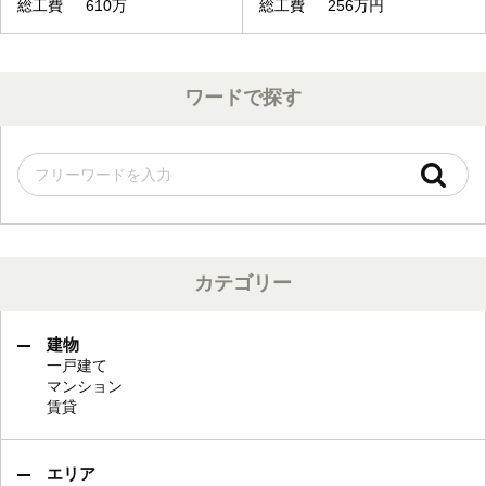
総工費
610万
総工費
256万円
ワードで探す
カテゴリー
建物
一戸建て
マンション
賃貸
エリア