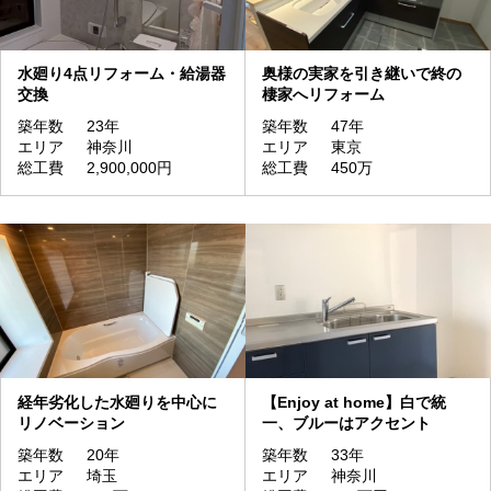
水廻り4点リフォーム・給湯器
奥様の実家を引き継いで終の
交換
棲家へリフォーム
築年数
23年
築年数
47年
エリア
神奈川
エリア
東京
総工費
2,900,000円
総工費
450万
経年劣化した水廻りを中心に
【Enjoy at home】白で統
リノベーション
一、ブルーはアクセント
築年数
20年
築年数
33年
エリア
埼玉
エリア
神奈川