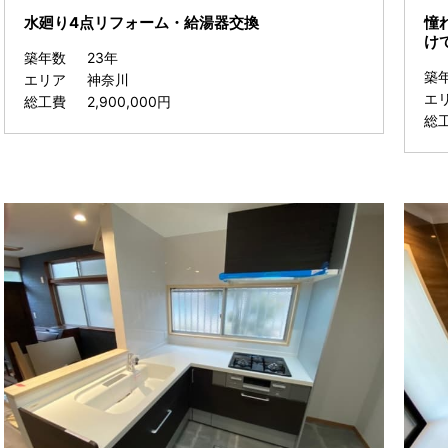
水廻り4点リフォーム・給湯器交換
憧
け
築年数
23年
築
エリア
神奈川
エ
総工費
2,900,000円
総