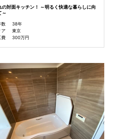
れの対面キッチン！ ～明るく快適な暮らしに向
て～
年数
38年
リア
東京
工費
300万円