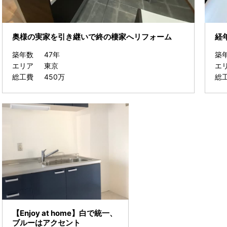
奥様の実家を引き継いで終の棲家へリフォーム
経
築年数
47年
築
エリア
東京
エ
総工費
450万
総
【Enjoy at home】白で統一、
ブルーはアクセント