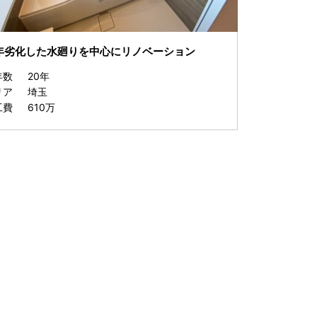
年劣化した水廻りを中心にリノベーション
年数
20年
リア
埼玉
工費
610万