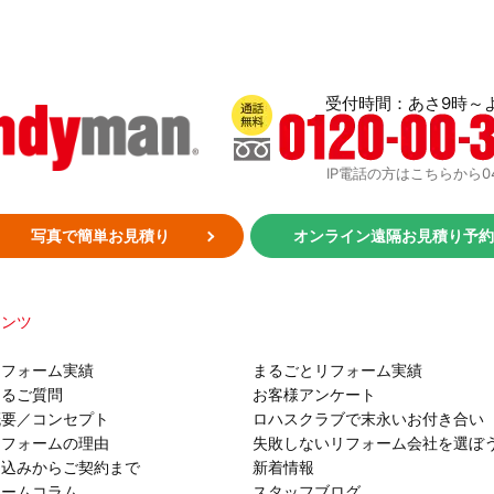
受付時間：あさ9時～
通話無料：0120-00-3719
IP電話の方はこちらから048-
写真で簡単お見積り
オンライン遠隔お見積り予
テンツ
リフォーム実績
まるごとリフォーム実績
あるご質問
お客様アンケート
概要／コンセプト
ロハスクラブで末永いお付き合い
リフォームの理由
失敗しないリフォーム会社を選ぼ
し込みからご契約まで
新着情報
ォームコラム
スタッフブログ