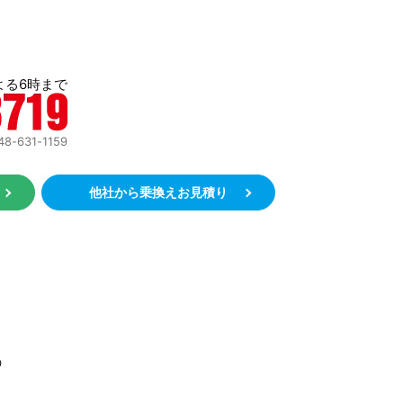
よる6時まで
631-1159
約
他社から乗換えお見積り
う