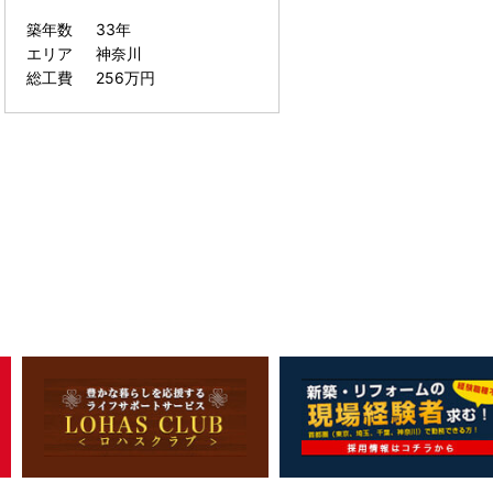
築年数
33年
エリア
神奈川
総工費
256万円